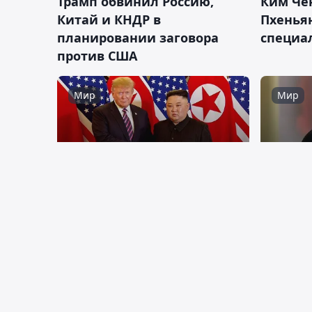
Ким Че
Трамп обвинил Россию,
Пхеньян
Китай и КНДР в
специа
планировании заговора
против США
Мир
Мир
04:30, 26 августа 2025
04:40, 22
Дональд Трамп собирается
Северна
встретиться с Ким Чен Ыном
секретн
которы
и Азии
Мир
Мир