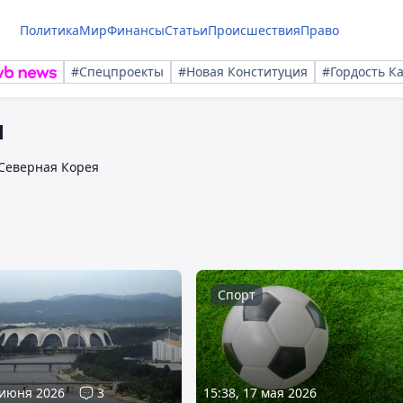
Политика
Мир
Финансы
Статьи
Происшествия
Право
#Спецпроекты
#Новая Конституция
#Гордость К
и
Северная Корея
Спорт
 июня 2026
3
15:38, 17 мая 2026