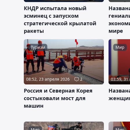
КНДР испытала новый
Названа
эсминец с запуском
гениал
стратегической крылатой
экономи
ракеты
мире
Туризм
Мир
08:52, 23 апреля 2026
2
03:59, 31
Россия и Северная Корея
Назван
состыковали мост для
женщин
машин
Мир
Мир