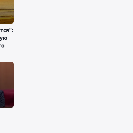
тся":
тую
го