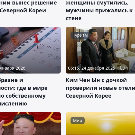
онии вынес решение
женщины смутились,
 Северной Кореи
мужчины прижались к
стене
Туризм
 января 2026
06:15, 24 декабря 2025
1
бразие и
Ким Чен Ын c дочкой
ости: где в мире
проверили новые отели
по собственному
Северной Корее
числению
Мир