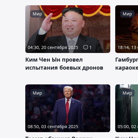
Мир
Мир
04:30, 20 сентября 2025
1
18:14, 13
Ким Чен Ын провел
Гамбур
испытания боевых дронов
караок
Мир
Мир
05:00, 02
08:50, 03 сентября 2025