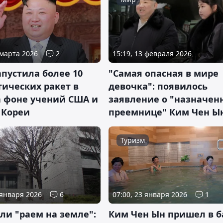
 марта 2026
2
15:19, 13 февраля 2026
пустила более 10
"Самая опасная в мире
ических ракет в
девочка": появилось
а фоне учений США и
заявление о "назначен
Кореи
преемнице" Ким Чен Ы
Туризм
 января 2026
6
07:00, 23 января 2026
1
ли "раем на земле":
Ким Чен Ын пришел в б