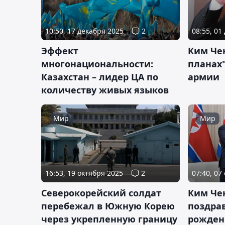
10:50, 17 декабря 2025
2
08:55, 01
Эффект
Ким Че
многонациональности:
планах
Казахстан – лидер ЦА по
армии
количеству живых языков
Мир
Мир
16:53, 19 октября 2025
2
07:40, 07
Северокорейский солдат
Ким Че
перебежал в Южную Корею
поздра
через укрепленную границу
рожден