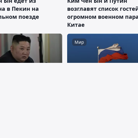
н Ын едет из
Ким Чен Ын и Путин
а в Пекин на
возглавят список госте
льном поезде
огромном военном пара
Китае
Мир
03:59, 13 июля 2025
 августа 2025
Россия предостерегла т
я Корея строит
страны от формирован
ую базу с ракетами,
альянса против Северн
е могут достичь США
Кореи
Мир