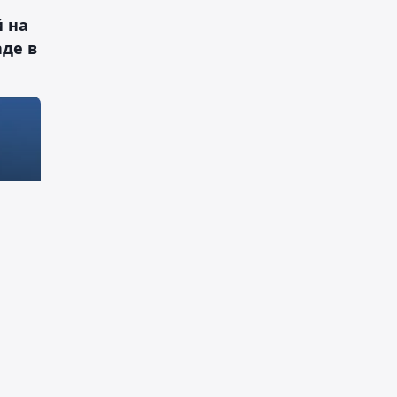
й на
де в
ри
ия
ой