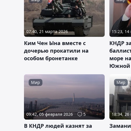
07:40, 21 марта 2026
15:23, 14
Ким Чен Ына вместе с
КНДР за
дочерью прокатили на
баллист
особом бронетанке
море н
Южной 
Мир
Мир
09:42, 05 февраля 2026
5
18:34, 26
В КНДР людей казнят за
Замани