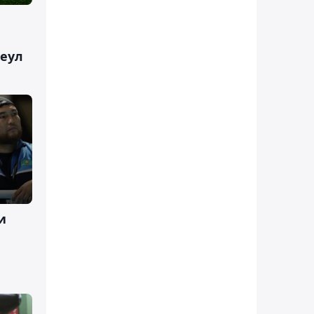
Сеул
и