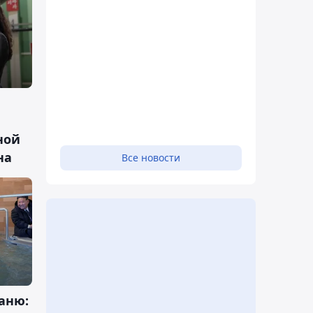
ной
на
Все новости
аню: