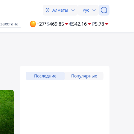
Алматы
Рус
+27°
$
469.85
€
542.16
₽
5.78
азахстана
Последние
Популярные