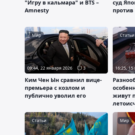
"Игру в кальмара" и BTS –
суд Яп
Amnesty
против
Мир
Статьи
09:44, 22 января 2026
3
16:25, 15
Ким Чен Ын сравнил вице-
Разноо
премьера с козлом и
особенн
публично уволил его
живут 
летоис
Статьи
Мир