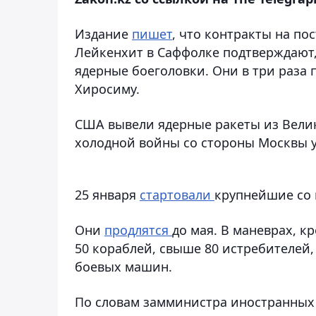
Издание
пишет
, что контракты на по
Лейкенхит в Саффолке подтверждают,
ядерные боеголовки. Они в три раз
Хиросиму.
США вывели ядерные ракеты из Велико
холодной войны со стороны Москвы 
25 января
стартовали
крупнейшие со 
Они
продлятся
до мая. В маневрах, к
50 кораблей, свыше 80 истребителей,
боевых машин.
По словам замминистра иностранных