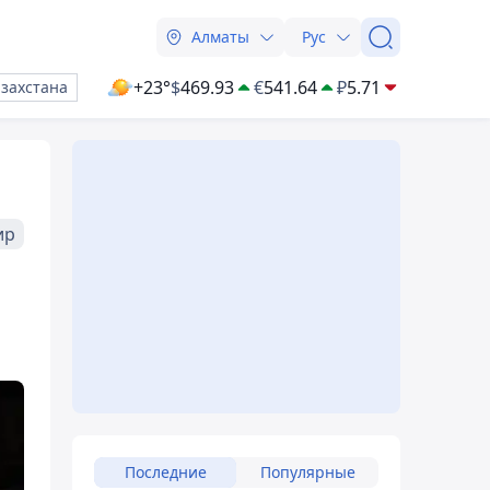
Алматы
Рус
+23°
$
469.93
€
541.64
₽
5.71
азахстана
ир
Последние
Популярные