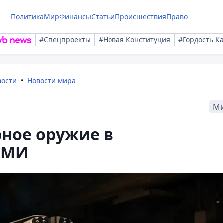
Политика
Мир
Финансы
Статьи
Происшествия
Право
#Спецпроекты
#Новая Конституция
#Гордость К
вости
Новости мира
М
ное оружие в
СМИ