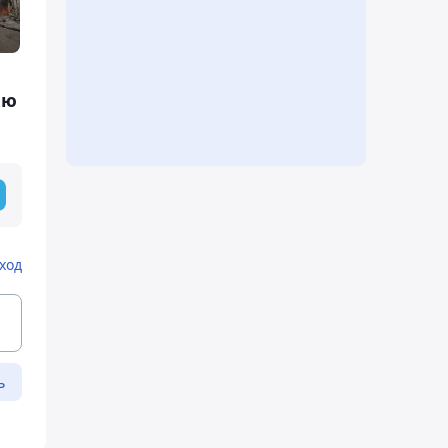
лю
ход
ь