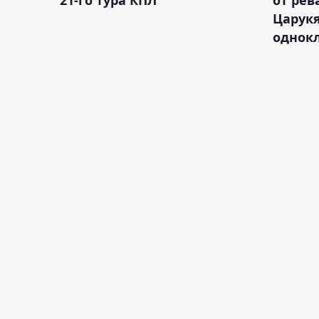
Царукя
однок