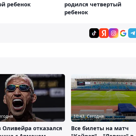
ой ребенок
родился четвертый
ребенок
Сегодня
10:43, Сегодня
 Оливейра отказался
Все билеты на матч
анша с Арманом
"Кайрат" – "Левски" в