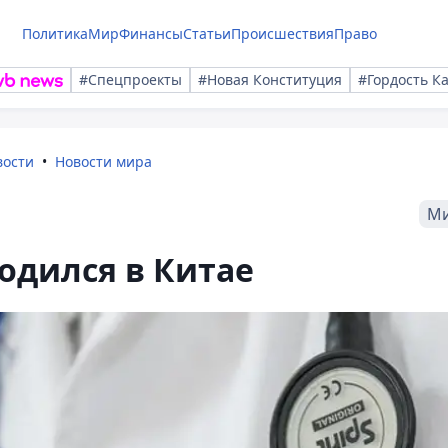
Политика
Мир
Финансы
Статьи
Происшествия
Право
#Спецпроекты
#Новая Конституция
#Гордость К
вости
Новости мира
М
родился в Китае