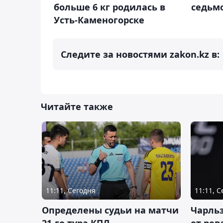
больше 6 кг родилась в
седьм
Усть-Каменогорске
Следите за новостями zakon.kz в:
Читайте также
11:11, Сегодня
11:11, 
Определены судьи на матчи
Чарльз
21-го тура КПЛ
от рев