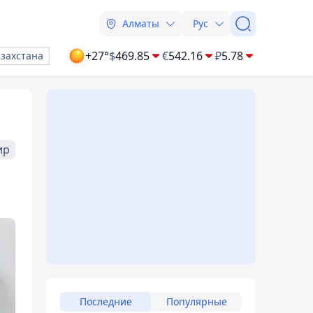
Алматы
Рус
+27°
$
469.85
€
542.16
₽
5.78
азахстана
ир
Последние
Популярные