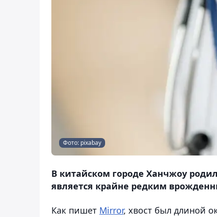
Фото: pixabay
В китайском городе Ханчжоу родилс
является крайне редким врожденны
Как пишет
Mirror
, хвост был длиной о