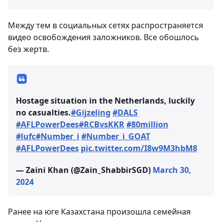
Между тем в социальных сетях распространяется
видео освобождения заложников. Все обошлось
без жертв.
Hostage situation in the Netherlands, luckily
no casualties.
#Gijzeling
#DALS
#AFLPowerDees
#RCBvsKKR
#80million
#lufc
#Number_i
#Number_i_GOAT
#AFLPowerDees
pic.twitter.com/I8w9M3hbM8
— Zaini Khan (@Zain_ShabbirSGD)
March 30,
2024
Ранее на юге Казахстана произошла семейная