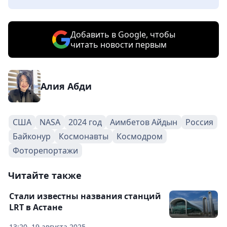
Добавить в Google, чтобы
читать новости первым
Алия Абди
США
NASA
2024 год
Аимбетов Айдын
Россия
Байконур
Космонавты
Космодром
Фоторепортажи
Читайте также
Стали известны названия станций
LRT в Астане
13:20, 19 августа 2025