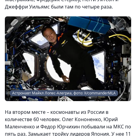
Джеффри Уильямс были там по четыре раза.
Астронавт Майкл Лопес-Алегриа, фото: X/сommanderMLA
На втором месте – космонавты из России в
количестве 60 человек. Олег Кононенко, Юрий
Маленченко и Федор Юрчихин побывали на МКС по
пять раз. Замыкает тройку лидеров Япония. У нее 11