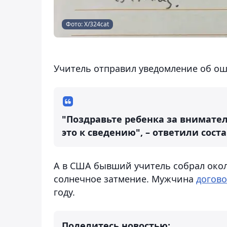
Фото: X/324cat
Учитель отправил уведомление об о
"Поздравьте ребенка за внимате
это к сведению", – ответили сост
А в США бывший учитель собрал окол
солнечное затмение. Мужчина
догов
году.
Поделитесь новостью: