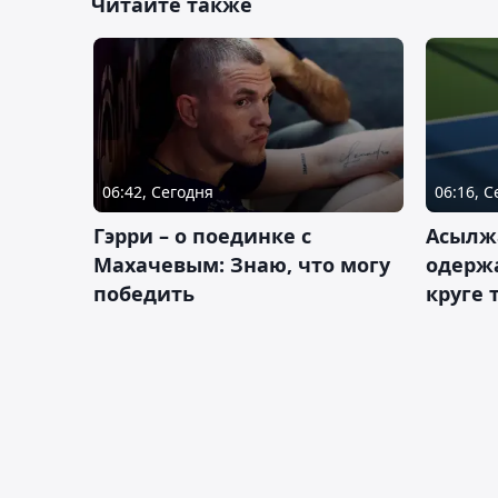
Читайте также
06:42, Сегодня
06:16, 
Гэрри – о поединке с
Асылж
Махачевым: Знаю, что могу
одержа
победить
круге 