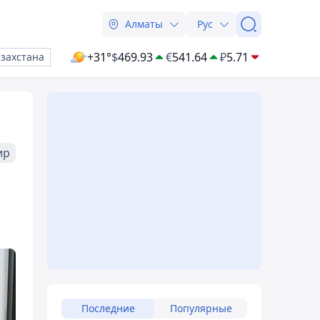
Алматы
Рус
+31°
$
469.93
€
541.64
₽
5.71
азахстана
ир
Последние
Популярные