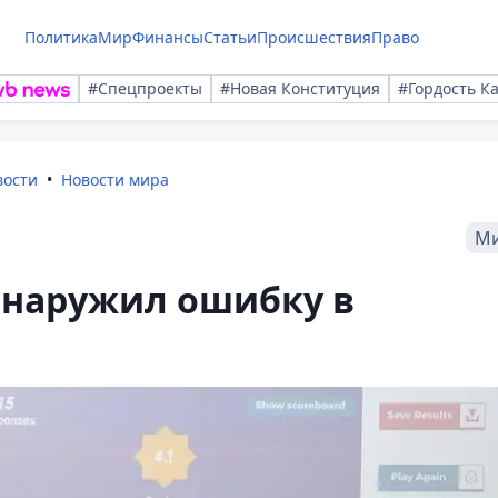
Политика
Мир
Финансы
Статьи
Происшествия
Право
#Спецпроекты
#Новая Конституция
#Гордость К
вости
Новости мира
М
бнаружил ошибку в