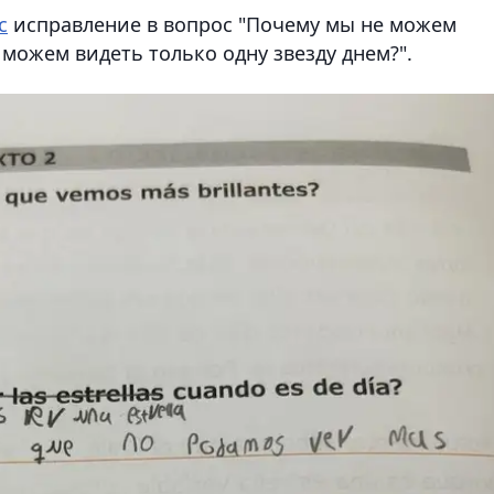
с
исправление в вопрос "Почему мы не можем
 можем видеть только одну звезду днем?".