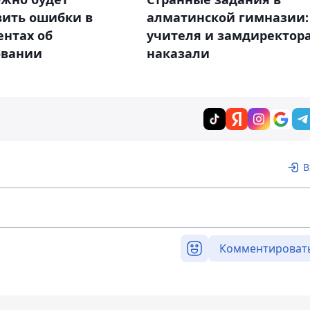
вить ошибки в
алматинской гимназии:
ентах об
учителя и замдиректор
овании
наказали
В
Комментироват