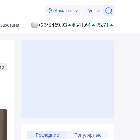
Алматы
Рус
+23°
$
469.93
€
541.64
₽
5.71
азахстана
ир
Последние
Популярные