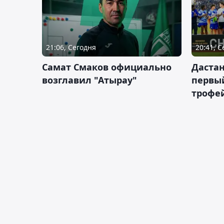
21:06, Сегодня
20:41, 
Самат Смаков официально
Дастан
возглавил "Атырау"
первы
трофей