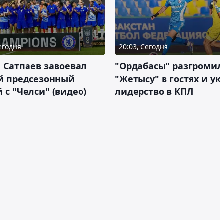
Сегодня
20:03, Сегодня
 Сатпаев завоевал
"Ордабасы" разгроми
й предсезонный
"Жетысу" в гостях и у
 с "Челси" (видео)
лидерство в КПЛ