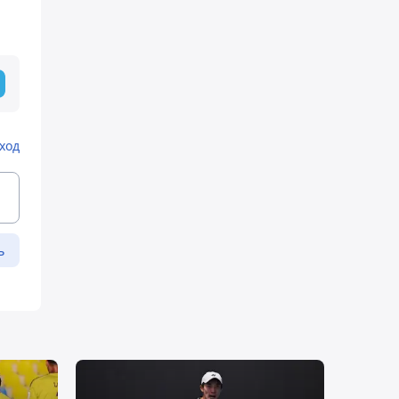
ход
ь