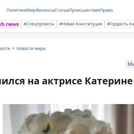
Политика
Мир
Финансы
Статьи
Происшествия
Право
#Спецпроекты
#Новая Конституция
#Гордость К
вости
Новости мира
М
ился на актрисе Катерине