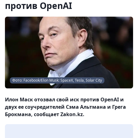
против OpenAI
Фото: Facebook/Elon Musk: SpaceX, Tesla, Solar City
Илон Маск отозвал свой иск против OpenAI и
двух ее соучредителей Сэма Альтмана и Грега
Брокмана, сообщает Zakon.kz.