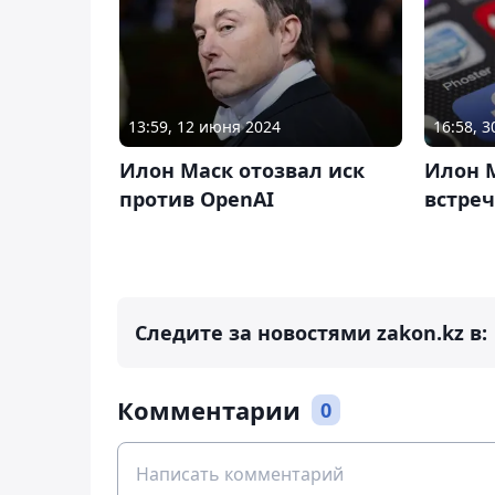
13:59, 12 июня 2024
16:58, 
Илон Маск отозвал иск
Илон 
против OpenAI
встреч
Следите за новостями zakon.kz в:
Комментарии
0