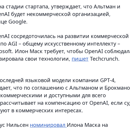
 стадии стартапа, утверждает, что Альтман и
enAI будет некоммерческой организацией,
це Google.
penAI сосредоточилась на развитии коммерческой
по AGI – общему искусственному интеллекту –
soft. Илон Маск требует, чтобы OpenAI соблюдал
зировала свои технологии,
пишет
Techcrunch.
последней языковой модели компании GPT-4,
ждает, что по соглашению с Альтманом и Брокман
екоммерческими и доступными для всего
 рассчитывает на компенсацию от OpenAI, если су
вуют в коммерческих интересах.
иус Нильсен
номинировал
Илона Маска на