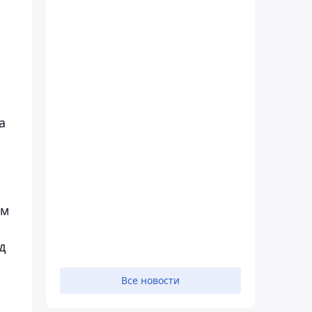
а
ом
д
Все новости