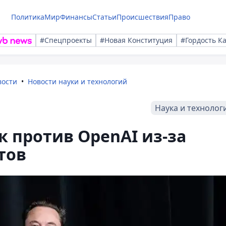
Политика
Мир
Финансы
Статьи
Происшествия
Право
#Спецпроекты
#Новая Конституция
#Гордость К
вости
Новости науки и технологий
Наука и технолог
к против OpenAI из-за
тов