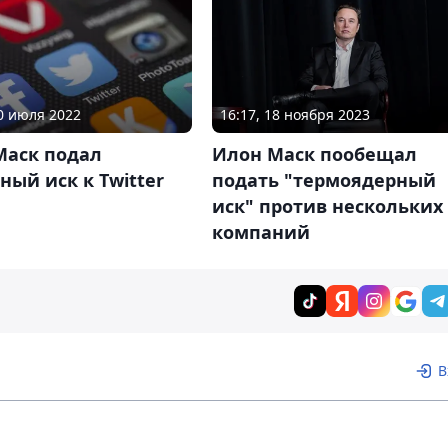
16:17, 18 ноября 2023
30 июля 2022
Илон Маск пообещал
Маск подал
подать "термоядерный
ный иск к Twitter
иск" против нескольких
компаний
В