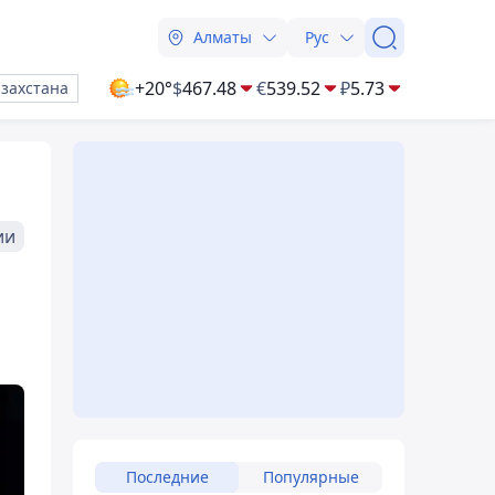
Алматы
Рус
+20°
$
467.48
€
539.52
₽
5.73
азахстана
ии
Последние
Популярные