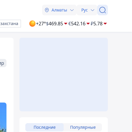
Алматы
Рус
+27°
$
469.85
€
542.16
₽
5.78
азахстана
ир
Последние
Популярные