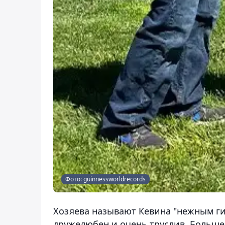
Фото: guinnessworldrecords
Хозяева называют Кевина "нежным ги
дружелюбен и очень труслив. Больше 