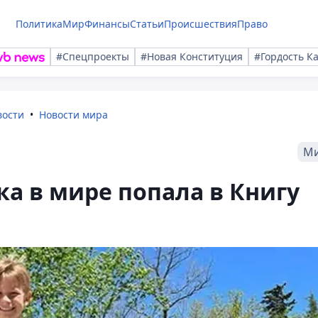
Политика
Мир
Финансы
Статьи
Происшествия
Право
#Спецпроекты
#Новая Конституция
#Гордость К
вости
Новости мира
М
ка в мире попала в Книгу