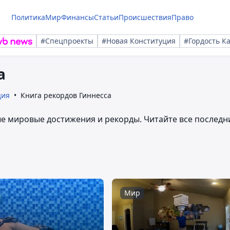
Политика
Мир
Финансы
Статьи
Происшествия
Право
#Спецпроекты
#Новая Конституция
#Гордость К
а
ция
Книга рекордов Гиннесса
ые мировые достижения и рекорды. Читайте все последн
Мир