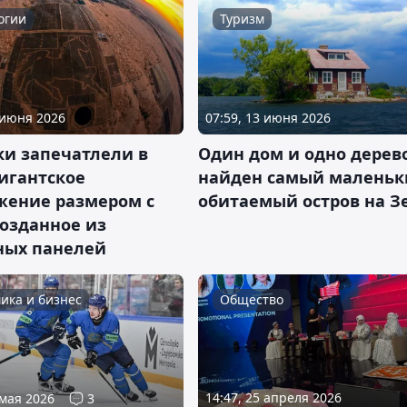
огии
Туризм
 июня 2026
07:59, 13 июня 2026
ки запечатлели в
Один дом и одно дерево
игантское
найден самый маленьк
жение размером с
обитаемый остров на З
созданное из
ных панелей
ика и бизнес
Общество
14:47, 25 апреля 2026
 мая 2026
3