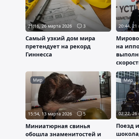
21:16, 26 марта 2026
3
20:44, 21
Самый узкий дом мира
Мирово
претендует на рекорд
на ипп
Гиннесса
выполне
скорост
Мир
Мир
02:22, 26
15:54, 13 марта 2026
5
Поезд и
Миниатюрная свинья
шокола
обошла знаменитостей и