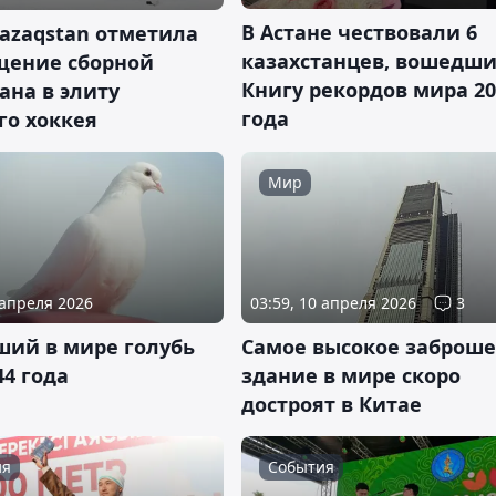
В Астане чествовали 6
azaqstan отметила
казахстанцев, вошедши
щение сборной
Книгу рекордов мира 20
ана в элиту
года
го хоккея
Мир
 апреля 2026
03:59, 10 апреля 2026
3
ший в мире голубь
Самое высокое заброш
44 года
здание в мире скоро
достроят в Китае
ия
События