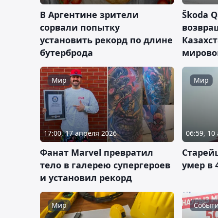
В Аргентине зрители
Škoda Q
сорвали попытку
возвра
установить рекорд по длине
Казахст
бутерброда
мирово
Мир
Мир
17:00, 17 апреля 2026
06:59, 10
Фанат Marvel превратил
Старей
тело в галерею супергероев
умер в 
и установил рекорд
Мир
Событ