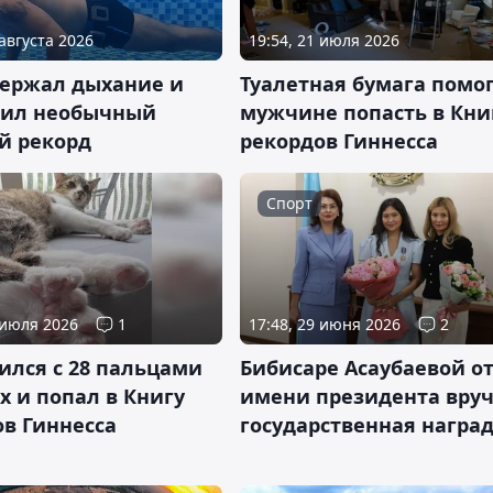
 августа 2026
19:54, 21 июля 2026
держал дыхание и
Туалетная бумага помо
вил необычный
мужчине попасть в Кни
й рекорд
рекордов Гиннесса
Спорт
 июля 2026
1
17:48, 29 июня 2026
2
ился с 28 пальцами
Бибисаре Асаубаевой о
х и попал в Книгу
имени президента вру
ов Гиннесса
государственная награ