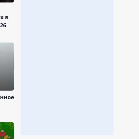
х в
26
енное