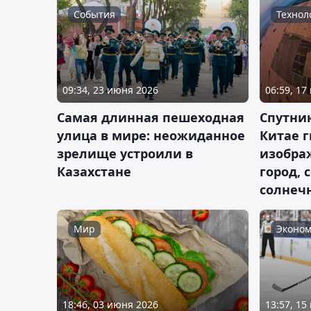
События
Технол
09:34, 23 июня 2026
06:59, 17
Самая длинная пешеходная
Спутни
улица в мире: неожиданное
Китае г
зрелище устроили в
изобра
Казахстане
город, 
солнеч
Мир
Эконом
18:46, 03 июня 2026
13:57, 15