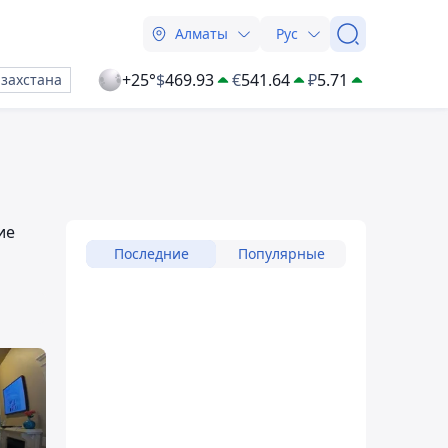
Алматы
Рус
+25°
$
469.93
€
541.64
₽
5.71
азахстана
ие
Последние
Популярные