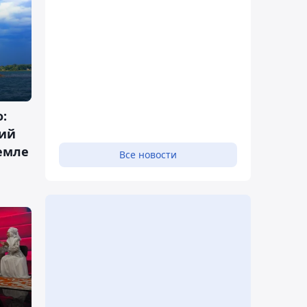
:
ий
емле
Все новости