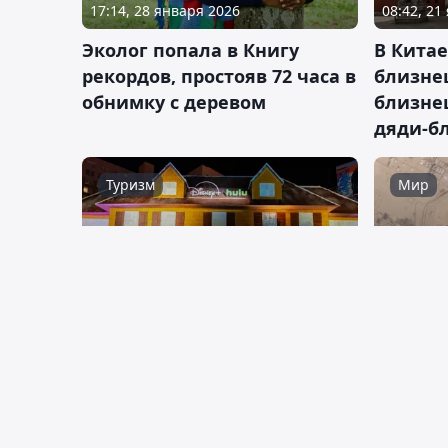
17:14, 28 января 2026
08:42, 21
Эколог попала в Книгу
В Китае
рекордов, простояв 72 часа в
близнец
обнимку с деревом
близне
дяди-б
Туризм
Мир
06:22, 22 декабря 2025
2
04:30, 17
Пряничный дом из фильма
В Егип
"Один дома" установил
глубок
рекорд Гиннесса
искусс
Мир
Спорт