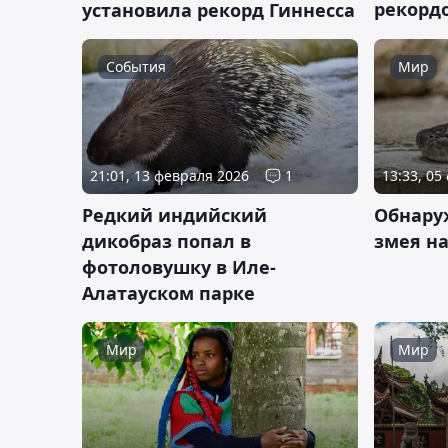
рекорд
установила рекорд Гиннесса
События
Мир
21:01, 13 февраля 2026
1
13:33, 05
Редкий индийский
Обнару
дикобраз попал в
змея н
фотоловушку в Иле-
Алатауском парке
Мир
Мир