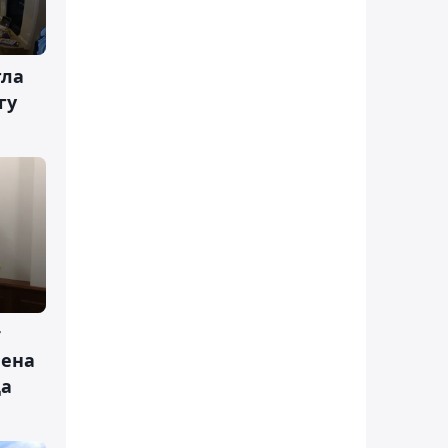
гла
гу
т
чена
да