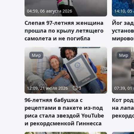
04:59, 06 августа 2026
14:10, 05
Слепая 97-летняя женщина
Йог за
прошла по крылу летящего
устано
самолета и не погибла
мирово
Мир
Мир
12:09, 21 июля 2026
3
07:39, 01
96-летняя бабушка с
Кот род
рецептами в пакете из-под
на лапа
риса стала звездой YouTube
рекорд
и рекордсменкой Гиннесса