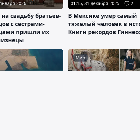
 января 2026
01:15, 31 декабря 2025
2
 на свадьбу братьев-
В Мексике умер самый
ов с сестрами-
тяжелый человек в ист
цами пришли их
Книги рекордов Гиннес
лизнецы
Мир
 декабря 2025
20:09, 28 ноября 2025
те построили самую
Крохотная лошадь-тера
ую в мире
из Германии попала в 
твенную гавань
рекордов Гиннесса
Мир