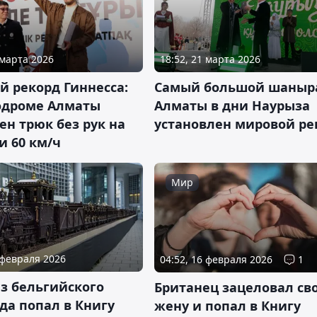
 марта 2026
18:52, 21 марта 2026
й рекорд Гиннесса:
Самый большой шаныра
одроме Алматы
Алматы в дни Наурыза
н трюк без рук на
установлен мировой ре
и 60 км/ч
Мир
 февраля 2026
04:52, 16 февраля 2026
1
з бельгийского
Британец зацеловал св
да попал в Книгу
жену и попал в Книгу