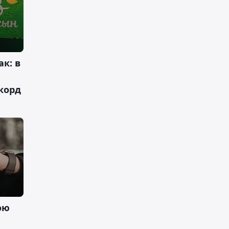
к: в
корд
ою