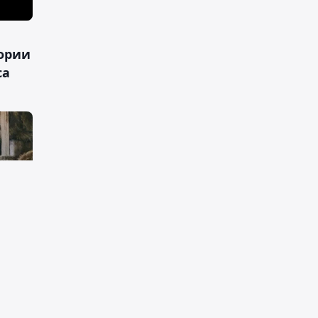
ории
са
певт
Книгу