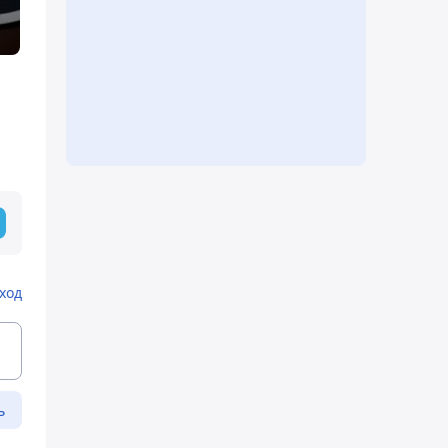
ход
ь