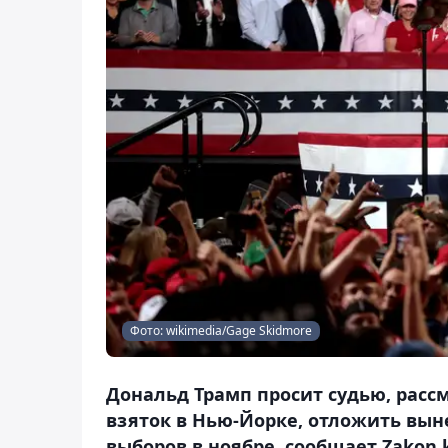
Фото: wikimedia/Gage Skidmore
Дональд Трамп просит судью, расс
взяток в Нью-Йорке, отложить вын
выборов в ноябре, сообщает Zakon.k