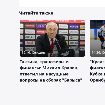
Читайте также
15:16, Сегодня
14:36, 
Тактика, трансферы и
"Кулаг
финансы: Михаил Кравец
фиаско
ответил на насущные
Кубке 
вопросы на сборах "Барыса"
Оренбу