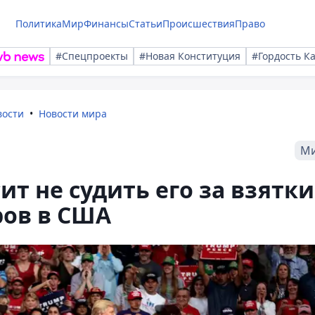
Политика
Мир
Финансы
Статьи
Происшествия
Право
#Спецпроекты
#Новая Конституция
#Гордость К
вости
Новости мира
М
т не судить его за взятки
ров в США