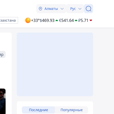
Алматы
Рус
+33°
$
469.93
€
541.64
₽
5.71
азахстана
ир
Последние
Популярные