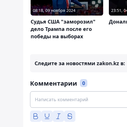
08:18, 09 ноября 2024
23:51, 
Судья США "заморозил"
Донал
дело Трампа после его
победы на выборах
Следите за новостями zakon.kz в:
Комментарии
0