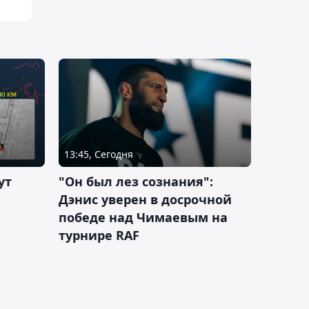
13:45, Сегодня
ут
"Он был лез сознания":
Дэнис уверен в досрочной
победе над Чимаевым на
турнире RAF