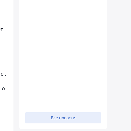
ет
с .
 о
ы
Все новости