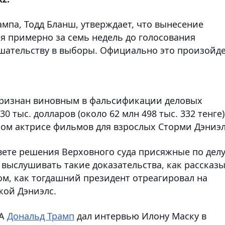
рампа, Тодд Бланш, утверждает, что вынесение
я примерно за семь недель до голосования
шательству в выборы. Официально это произойд
ризнан виновным в фальсификации деловых
0 тыс. долларов (около 62 млн 498 тыс. 332 тенге)
м актрисе фильмов для взрослых Сторми Дэниэл
вете решения Верховного суда присяжные по делу
выслушивать такие доказательства, как рассказ
ом, как тогдашний президент отреагировал на
жой Дэниэлс.
ША
Дональд Трамп
дал интервью Илону Маску в