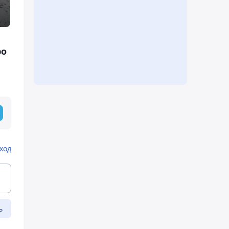
ро
ход
ь