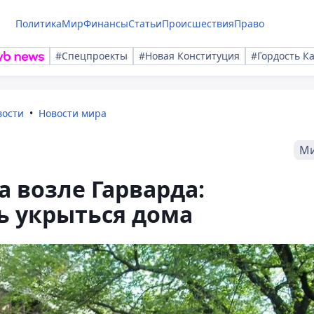
Политика
Мир
Финансы
Статьи
Происшествия
Право
#Спецпроекты
#Новая Конституция
#Гордость К
вости
Новости мира
М
 возле Гарварда:
ь укрыться дома