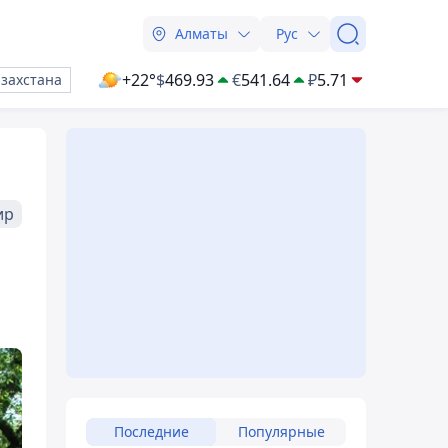
Алматы
Рус
+22°
$
469.93
€
541.64
₽
5.71
азахстана
ир
Последние
Популярные