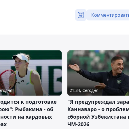
Комментироват
Сегодня
21:34, Сегодня
водится к подготовке
"Я предупреждал зара
рою": Рыбакина - об
Каннаваро - о пробле
ности на хардовых
сборной Узбекистана 
рах
ЧМ-2026