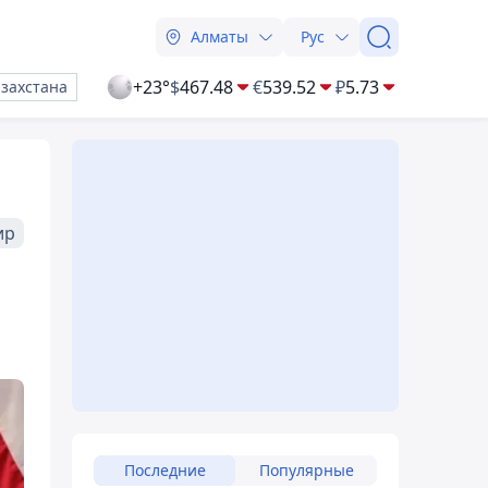
Алматы
Рус
+23°
$
467.48
€
539.52
₽
5.73
азахстана
ир
Последние
Популярные