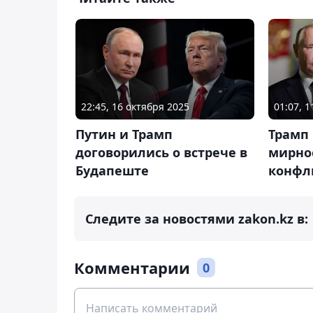
22:45, 16 октября 2025
01:07, 
Путин и Трамп
Трамп
договорились о встрече в
мирно
Будапеште
конфл
Следите за новостями zakon.kz в:
Комментарии
0