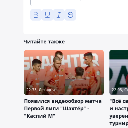
Читайте также
22:33, Сегодня
22:03, 
Появился видеообзор матча
"Всё с
Первой лиги "Шахтёр" -
и наст
"Каспий М"
уверен
турни