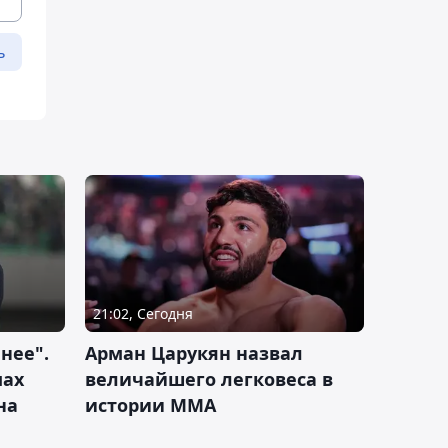
ь
21:02, Сегодня
нее".
Арман Царукян назвал
мах
величайшего легковеса в
на
истории ММА