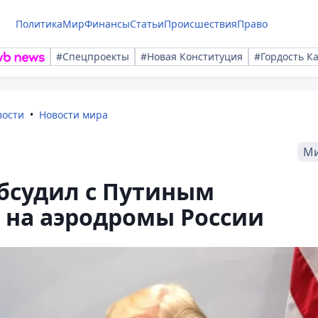
Политика
Мир
Финансы
Статьи
Происшествия
Право
#Спецпроекты
#Новая Конституция
#Гордость К
вости
Новости мира
М
обсудил с Путиным
 на аэродромы России