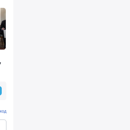
у
ход