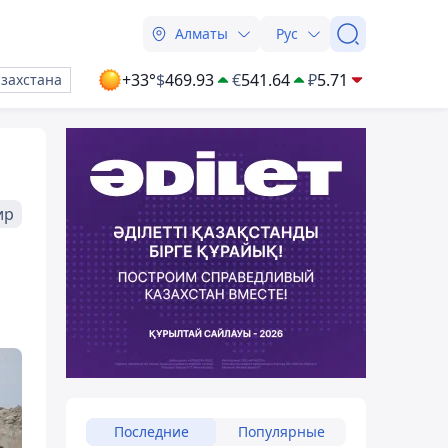
Алматы
Рус
+33°
$
469.93
€
541.64
₽
5.71
азахстана
ир
Последние
Популярные