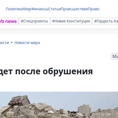
Политика
Мир
Финансы
Статьи
Происшествия
Право
#Спецпроекты
#Новая Конституция
#Гордость К
вости
Новости мира
М
ет после обрушения