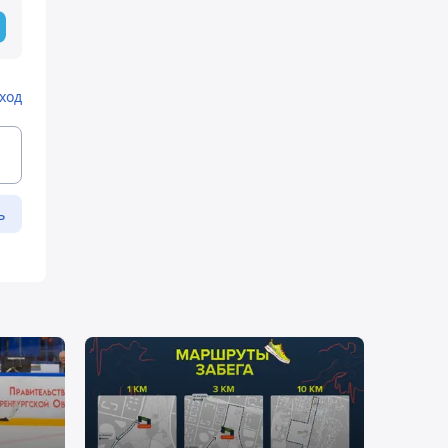
ход
ь