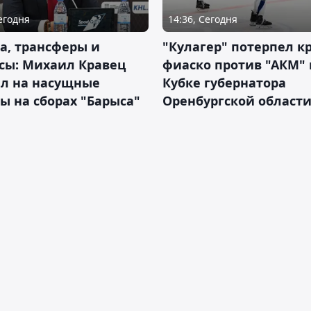
Сегодня
14:36, Сегодня
а, трансферы и
"Кулагер" потерпел к
сы: Михаил Кравец
фиаско против "АКМ" 
ил на насущные
Кубке губернатора
ы на сборах "Барыса"
Оренбургской област