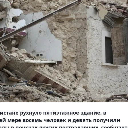
истане рухнуло пятиэтажное здание, в
ей мере восемь человек и девять получили
алы в поисках других пострадавших, сообщает