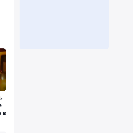
ь
е
 в