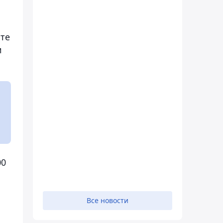
ате
и
00
Все новости