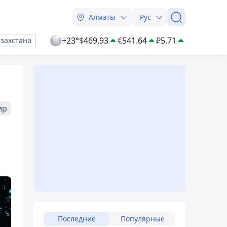
Алматы
Рус
+23°
$
469.93
€
541.64
₽
5.71
азахстана
ир
Последние
Популярные