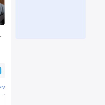
-
ход