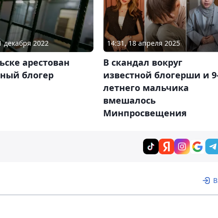
31 декабря 2022
14:31, 18 апреля 2025
ьске арестован
В скандал вокруг
тный блогер
известной блогерши и 9
летнего мальчика
вмешалось
Минпросвещения
В