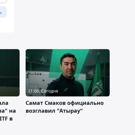
ь
21:06, Сегодня
ала
Самат Смаков официально
а" на
возглавил "Атырау"
ITF в