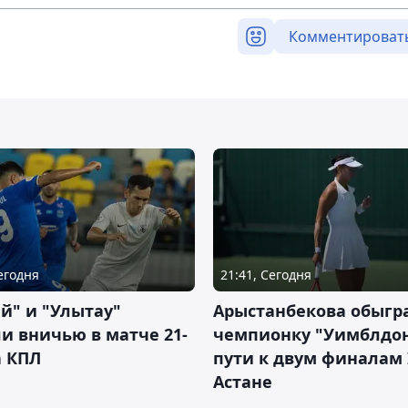
Комментироват
Сегодня
21:41, Сегодня
й" и "Улытау"
Арыстанбекова обыгр
и вничью в матче 21-
чемпионку "Уимблдон
а КПЛ
пути к двум финалам 
Астане