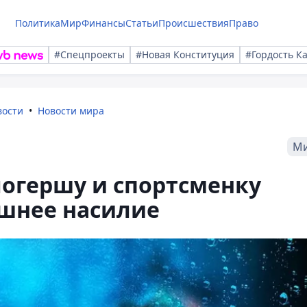
Политика
Мир
Финансы
Статьи
Происшествия
Право
#Спецпроекты
#Новая Конституция
#Гордость К
вости
Новости мира
М
логершу и спортсменку
ашнее насилие