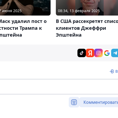
07 июня 2025
08:34, 13 февраля 2025
аск удалил пост о
В США рассекретят спис
тности Трампа к
клиентов Джеффри
Эпштейна
Эпштейна
В
Комментироват