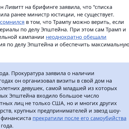
н Ливитт на брифинге заявила, что "списка
ила ранее министр юстиции, не существует.
усомнился
в том, что Трампу можно верить, если
ериалы по делу Эпштейна. При этом сам Трамп и
тельной кампании
неоднократно обещали
ия по делу Эпштейна и обеспечить максимальну
ода. Прокуратура заявила о наличии
 годах он организовал визиты в свой дом на
олетних девушек, самой младшей из которых
комых Эпштейна входило большое число
ных лиц не только США, но и многих других
арств, крупных предпринимателей и звезд шоу-
е финансиста
прекратили после его самоубийства
 года.