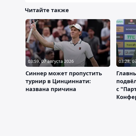
Читайте также
03:59, 07 августа 2026
03:28, 0
Синнер может пропустить
Главны
турнир в Цинциннати:
подвёл
названа причина
с "Пар
Конфе