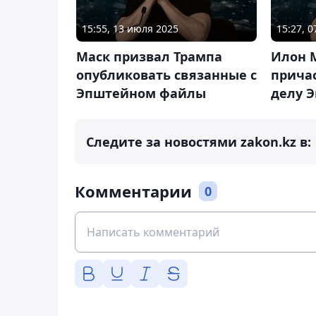
15:55, 13 июля 2025
15:27, 
Маск призвал Трампа
Илон М
опубликовать связанные с
причас
Эпштейном файлы
делу 
Следите за новостями zakon.kz в:
Комментарии
0