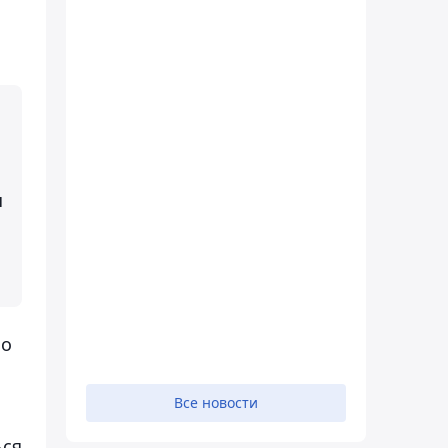
и
но
Все новости
ься