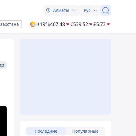
Алматы
Рус
+19°
$
467.48
€
539.52
₽
5.73
азахстана
ир
Последние
Популярные