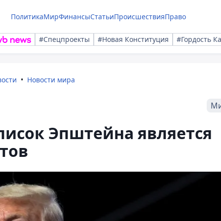
Политика
Мир
Финансы
Статьи
Происшествия
Право
#Спецпроекты
#Новая Конституция
#Гордость К
вости
Новости мира
М
список Эпштейна является
тов