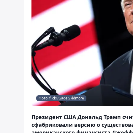
Фото: flickr/Gage Skidmore
Президент США Дональд Трамп счит
cфабриковали версию о существов
американского финансиста Джеффр