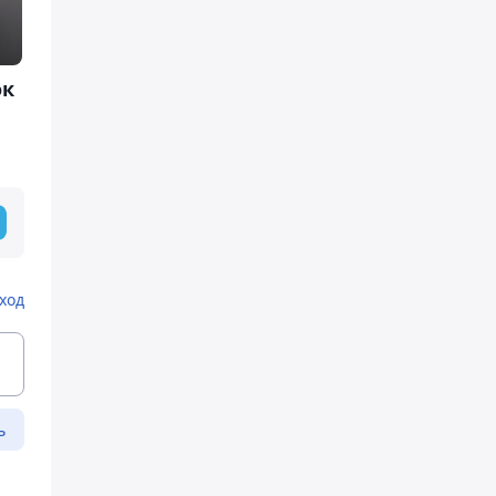
ок
ход
ь