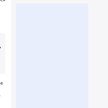
?
ое
-