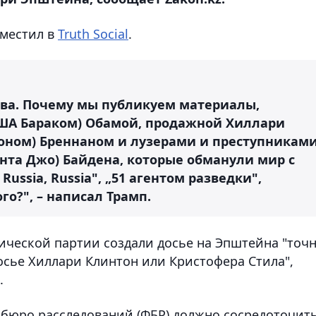
местил в
Truth Social
.
ова. Почему мы публикуем материалы,
США Бараком) Обамой, продажной Хиллари
жоном) Бреннаном и лузерами и преступникам
нта Джо) Байдена, которые обманули мир с
ussia, Russia", „51 агентом разведки",
го?", – написал Трамп.
ической партии создали досье на Эпштейна "точ
осье Хиллари Клинтон или Кристофера Стила",
.
 бюро расследований (ФБР) должно сосредоточит