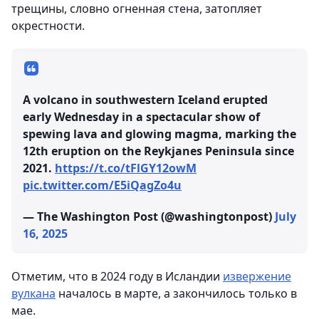
трещины, словно огненная стена, затопляет
окрестности.
A volcano in southwestern Iceland erupted
early Wednesday in a spectacular show of
spewing lava and glowing magma, marking the
12th eruption on the Reykjanes Peninsula since
2021.
https://t.co/tFlGY12owM
pic.twitter.com/E5iQagZo4u
— The Washington Post (@washingtonpost)
July
16, 2025
Отметим, что в 2024 году в Исландии
извержение
вулкана
началось в марте, а закончилось только в
мае.