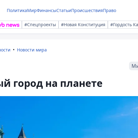
Политика
Мир
Финансы
Статьи
Происшествия
Право
#Спецпроекты
#Новая Конституция
#Гордость К
вости
Новости мира
М
й город на планете