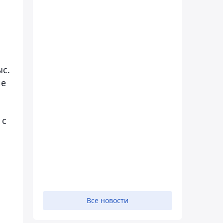
ыс.
ие
 с
Все новости