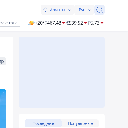
Алматы
Рус
+20°
$
467.48
€
539.52
₽
5.73
азахстана
ир
Последние
Популярные