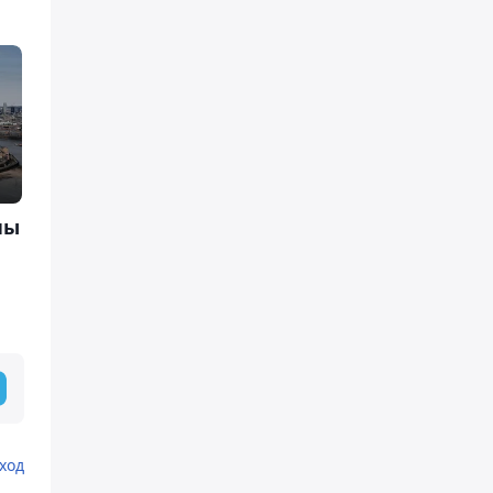
ны
ход