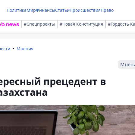
Политика
Мир
Финансы
Статьи
Происшествия
Право
#Спецпроекты
#Новая Конституция
#Гордость К
вости
Мнения
Мнен
тересный прецедент в
азахстана