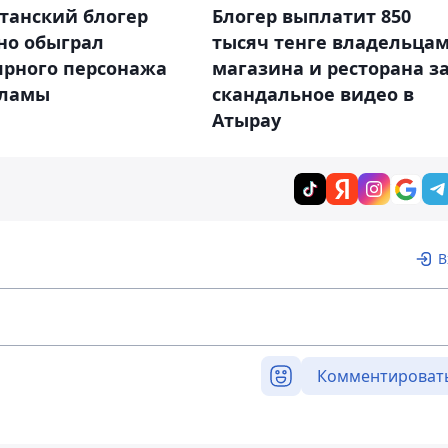
танский блогер
Блогер выплатит 850
но обыграл
тысяч тенге владельца
ярного персонажа
магазина и ресторана з
кламы
скандальное видео в
Атырау
В
Комментироват