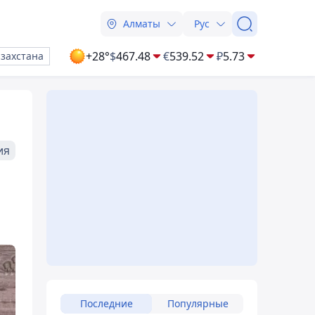
Алматы
Рус
+28°
$
467.48
€
539.52
₽
5.73
азахстана
ия
Последние
Популярные