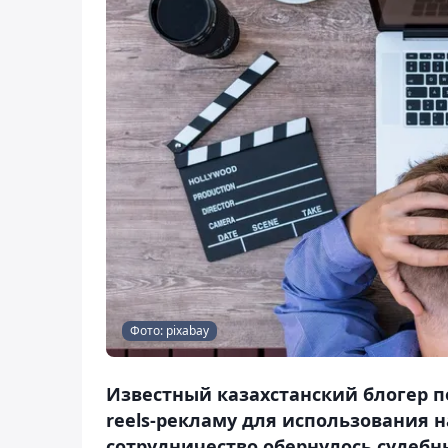
Фото: pixabay
Известный казахстанский блогер п
reels-рекламу для использования н
сотрудничество обернулось судеб