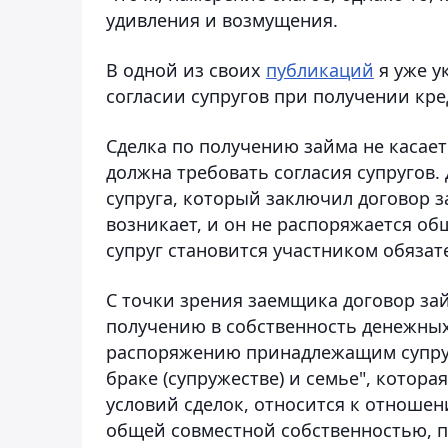
удивления и возмущения.
В одной из своих
публикаций
я уже у
согласии супругов при получении кре
Сделка по получению займа не касает
должна требовать согласия супругов.
супруга, который заключил договор з
возникает, и он не распоряжается об
супруг становится участником обяза
С точки зрения заемщика договор зай
получению в собственность денежных с
распоряжению принадлежащим супруг
браке (супружестве) и семье", котора
условий сделок, относится к отнош
общей совместной собственностью, п