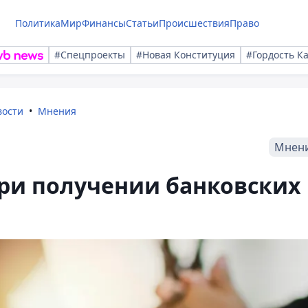
Политика
Мир
Финансы
Статьи
Происшествия
Право
#Спецпроекты
#Новая Конституция
#Гордость К
вости
Мнения
Мнен
при получении банковских