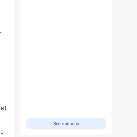
х
ги)
Все новости
по