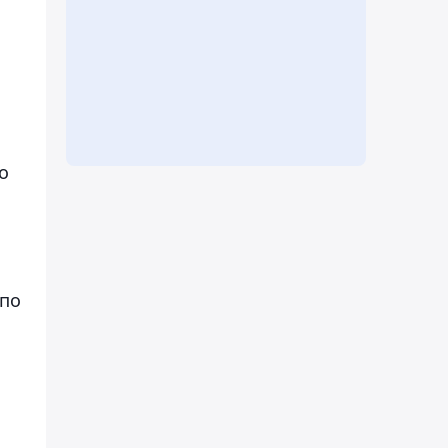
о
 по