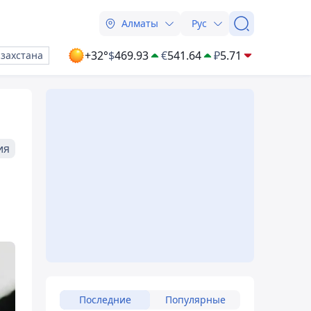
Алматы
Рус
+32°
$
469.93
€
541.64
₽
5.71
азахстана
ия
Последние
Популярные