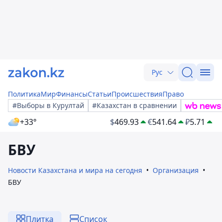
Рус
Политика
Мир
Финансы
Статьи
Происшествия
Право
#Выборы в Курултай
#Казахстан в сравнении
+33°
$
469.93
€
541.64
₽
5.71
БВУ
Новости Казахстана и мира на сегодня
Организация
БВУ
Плитка
Список