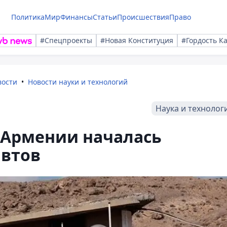
Политика
Мир
Финансы
Статьи
Происшествия
Право
#Спецпроекты
#Новая Конституция
#Гордость К
вости
Новости науки и технологий
Наука и технолог
 Армении началась
автов