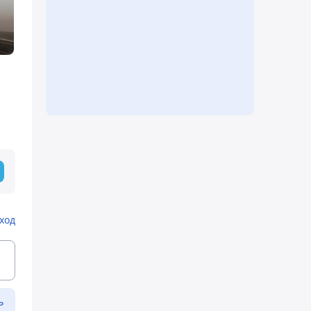
ход
ь