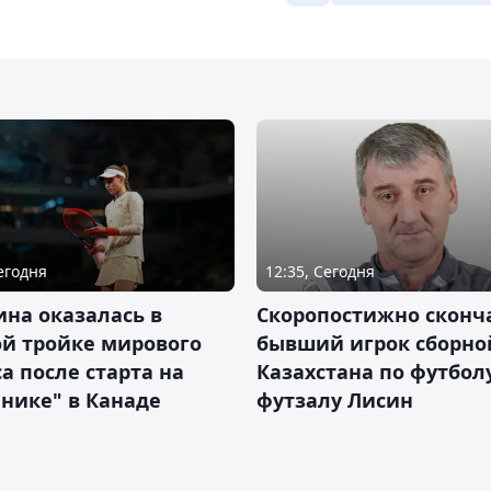
Сегодня
12:35, Сегодня
на оказалась в
Скоропостижно сконч
й тройке мирового
бывший игрок сборно
а после старта на
Казахстана по футбол
нике" в Канаде
футзалу Лисин