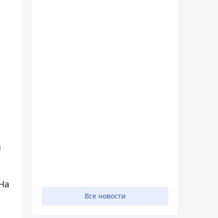
а
я
На
Все новости