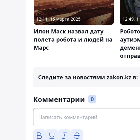
12:11, 15 марта 2025
12:49, 
Илон Маск назвал дату
Робото
полета робота и людей на
аутиз
Марс
демен
отправ
Следите за новостями zakon.kz в:
Комментарии
0