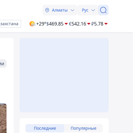
Алматы
Рус
+29°
$
469.85
€
542.16
₽
5.78
азахстана
ии
Последние
Популярные