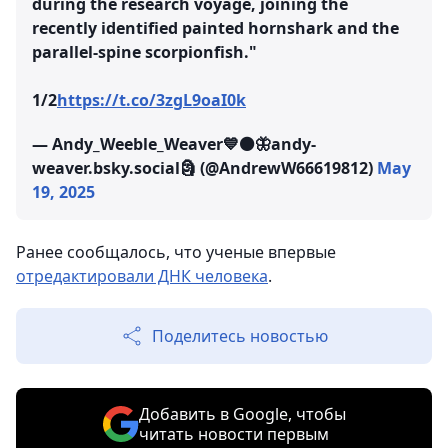
during the research voyage, joining the
recently identified painted hornshark and the
parallel-spine scorpionfish."
1/2
https://t.co/3zgL9oaI0k
— Andy_Weeble_Weaver💙⚫🦋andy-
weaver.bsky.social🗿 (@AndrewW66619812)
May
19, 2025
Ранее сообщалось, что ученые впервые
отредактировали ДНК человека
.
Поделитесь новостью
Добавить в Google, чтобы
читать новости первым