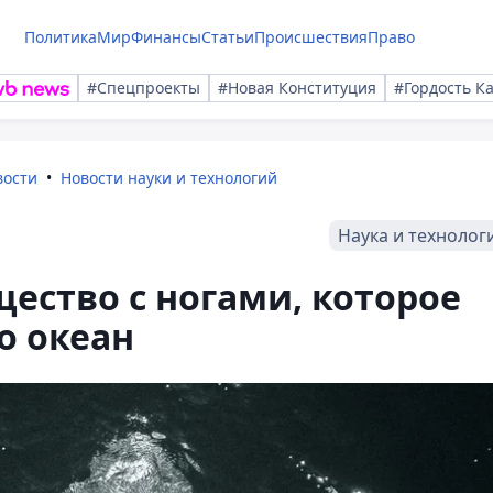
Политика
Мир
Финансы
Статьи
Происшествия
Право
#Спецпроекты
#Новая Конституция
#Гордость К
вости
Новости науки и технологий
Наука и технолог
ество с ногами, которое
о океан