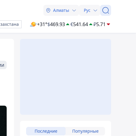
Алматы
Рус
+31°
$
469.93
€
541.64
₽
5.71
азахстана
ии
Последние
Популярные