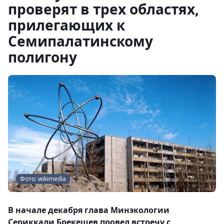
проверят в трех областях,
прилегающих к
Семипалатинскому
полигону
Фото: wikimedia
В начале декабря глава Минэкологии
Сериккали Брекешев провел встречу с