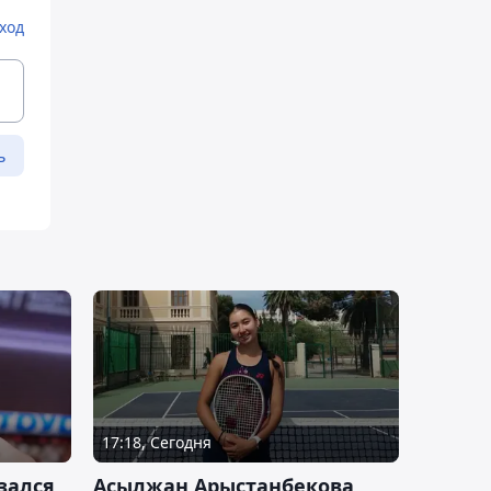
ход
ь
17:18, Сегодня
зался
Асылжан Арыстанбекова