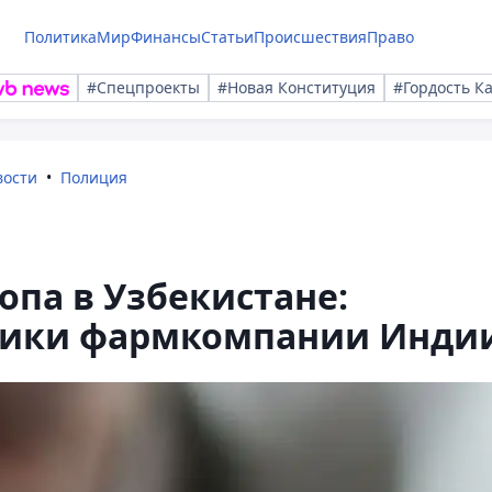
Политика
Мир
Финансы
Статьи
Происшествия
Право
#Спецпроекты
#Новая Конституция
#Гордость К
вости
Полиция
опа в Узбекистане:
ники фармкомпании Инди