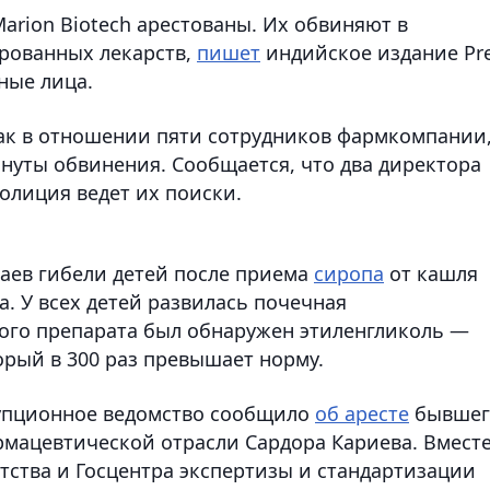
arion Biotech арестованы. Их обвиняют в
рованных лекарств,
пишет
индийское издание Pr
ьные лица.
ак в отношении пяти сотрудников фармкомпании,
инуты обвинения. Сообщается, что два директора
полиция ведет их поиски.
чаев гибели детей после приема
сиропа
от кашля
а. У всех детей развилась почечная
того препарата был обнаружен этиленгликоль —
орый в 300 раз превышает норму.
рупционное ведомство сообщило
об аресте
бывшег
рмацевтической отрасли Сардора Кариева. Вместе
ства и Госцентра экспертизы и стандартизации