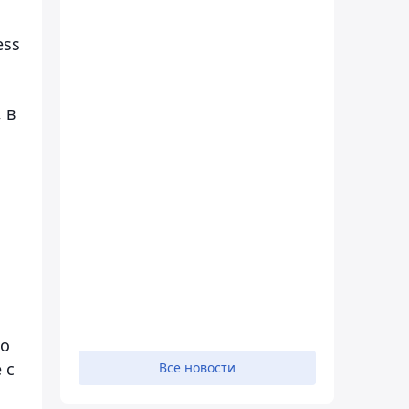
ess
 в
о
 с
Все новости