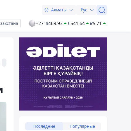
Алматы
Рус
+27°
$
469.93
€
541.64
₽
5.71
азахстана
и
Последние
Популярные