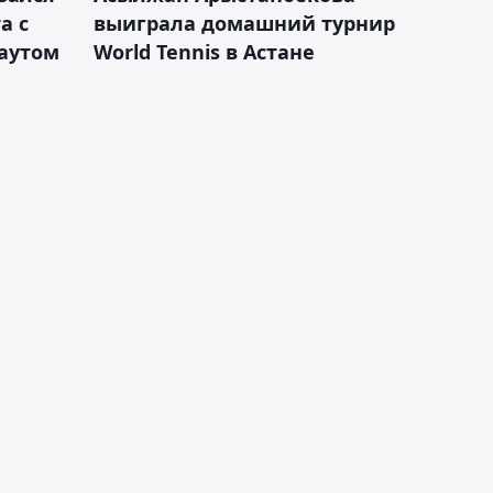
а с
выиграла домашний турнир
каутом
World Tennis в Астане