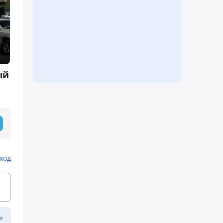
ый
ход
ь