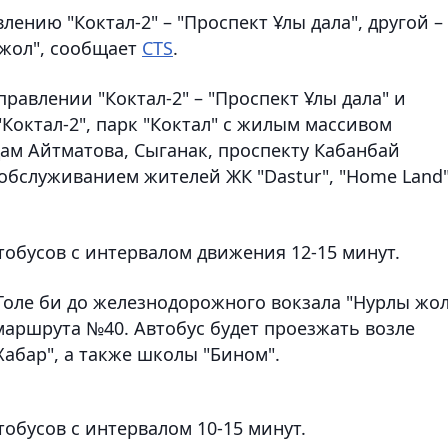
ению "Коктал-2" – "Проспект Ұлы дала", другой –
 жол", сообщает
CTS
.
равлении "Коктал-2" – "Проспект Ұлы дала" и
"Коктал-2", парк "Коктал" с жилым массивом
ам Айтматова, Сыганак, проспекту Кабанбай
обслуживанием жителей ЖК "Dastur", "Home Land"
тобусов с интервалом движения 12-15 минут.
Толе би до железнодорожного вокзала "Нурлы жол
маршрута №40. Автобус будет проезжать возле
Хабар", а также школы "Бином".
тобусов с интервалом 10-15 минут.