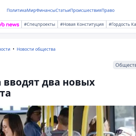
Политика
Мир
Финансы
Статьи
Происшествия
Право
#Спецпроекты
#Новая Конституция
#Гордость К
вости
Новости общества
Общест
та вводят два новых
та