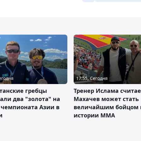
Сегодня
17:55, Сегодня
танские гребцы
Тренер Ислама считае
али два "золота" на
Махачев может стать
 чемпионата Азии в
величайшим бойцом 
и
истории ММА