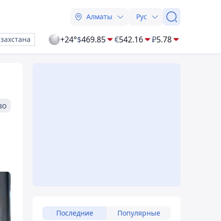
Алматы
Рус
+24°
$
469.85
€
542.16
₽
5.78
азахстана
во
Последние
Популярные