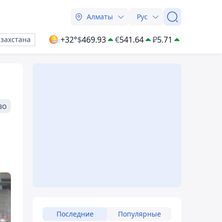
Алматы
Рус
+32°
$
469.93
€
541.64
₽
5.71
азахстана
во
Последние
Популярные