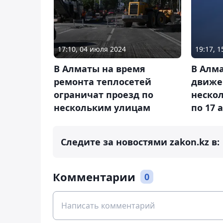
17:10, 04 июля 2024
19:17, 1
В Алматы на время
В Алм
ремонта теплосетей
движе
ограничат проезд по
нескол
нескольким улицам
по 17 
Следите за новостями zakon.kz в:
Комментарии
0