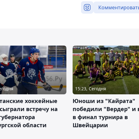
Комментироват
Сегодня
15:23, Сегодня
станские хоккейные
Юноши из "Кайрата"
сыграли встречу на
победили "Вердер" и
губернатора
в финал турнира в
ргской области
Швейцарии