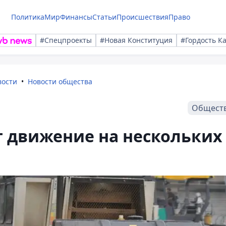
Политика
Мир
Финансы
Статьи
Происшествия
Право
#Спецпроекты
#Новая Конституция
#Гордость К
вости
Новости общества
Общест
т движение на нескольких