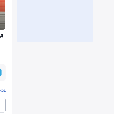
зд
ход