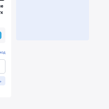
ие
ух
ход
ь