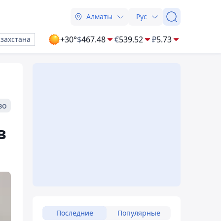
Алматы
Рус
+30°
$
467.48
€
539.52
₽
5.73
азахстана
во
в
Последние
Популярные