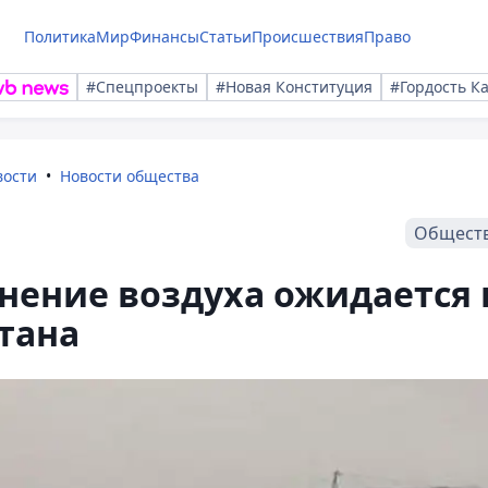
Политика
Мир
Финансы
Статьи
Происшествия
Право
#Спецпроекты
#Новая Конституция
#Гордость К
вости
Новости общества
Общест
нение воздуха ожидается 
стана