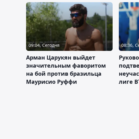
09:04, Сегодня
08:36, 
Арман Царукян выйдет
Руково
значительным фаворитом
подтве
на бой против бразильца
неучас
Маурисио Руффи
лиге В