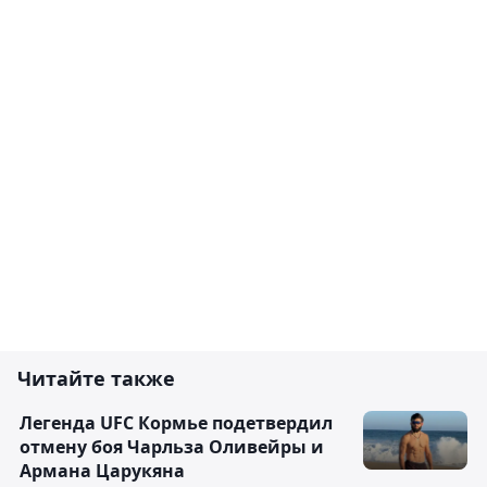
Читайте также
Легенда UFC Кормье подетвердил
отмену боя Чарльза Оливейры и
Армана Царукяна