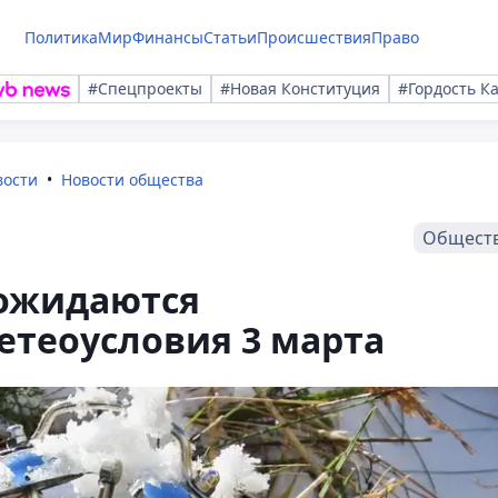
Политика
Мир
Финансы
Статьи
Происшествия
Право
#Спецпроекты
#Новая Конституция
#Гордость К
вости
Новости общества
Общест
 ожидаются
етеоусловия 3 марта