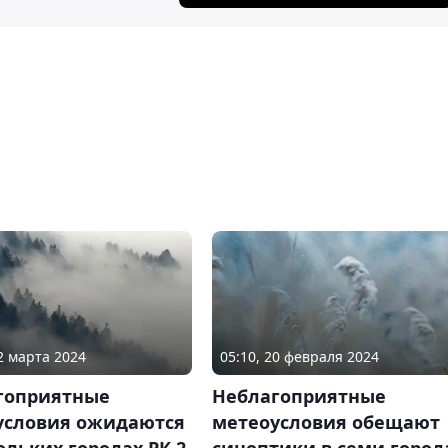
02 марта 2024
05:10, 20 февраля 2024
гоприятные
Неблагоприятные
условия ожидаются
метеоусловия обещают
ольких городах РК 2
синоптики в семи город