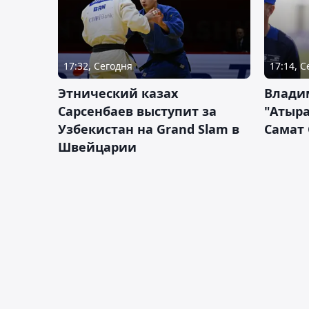
17:32, Сегодня
17:14, 
Этнический казах
Влади
Сарсенбаев выступит за
"Атыра
Узбекистан на Grand Slam в
Самат
Швейцарии