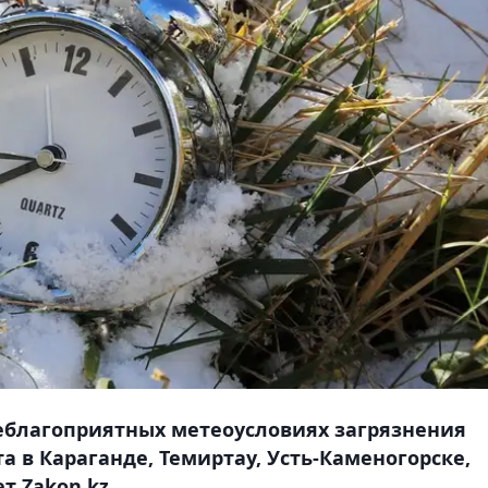
неблагоприятных метеоусловиях загрязнения
а в Караганде, Темиртау, Усть-Каменогорске,
т Zakon.kz.