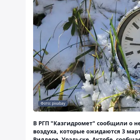
Фото: pixabay
В РГП "Казгидромет" сообщили о 
воздуха, которые ожидаются 3 март
Риддере, Уральске, Актобе, сообщае