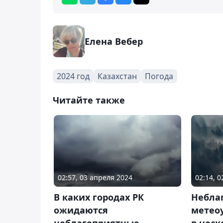
Елена Вебер
2024 год
Казахстан
Погода
Читайте также
02:57, 03 апреля 2024
02:14, 
В каких городах РК
Небла
ожидаются
метео
неблагоприятные
в неск