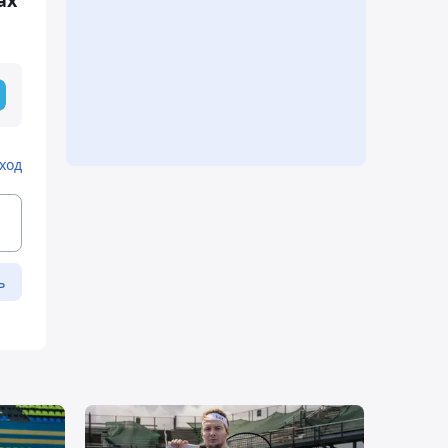
ход
ь