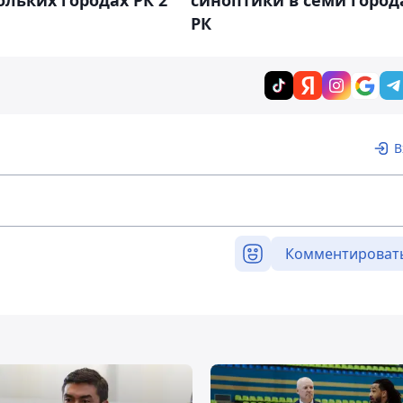
РК
В
Комментироват