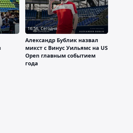
16:56, Сегодня
Александр Бублик назвал
в
микст с Винус Уильямс на US
Open главным событием
года