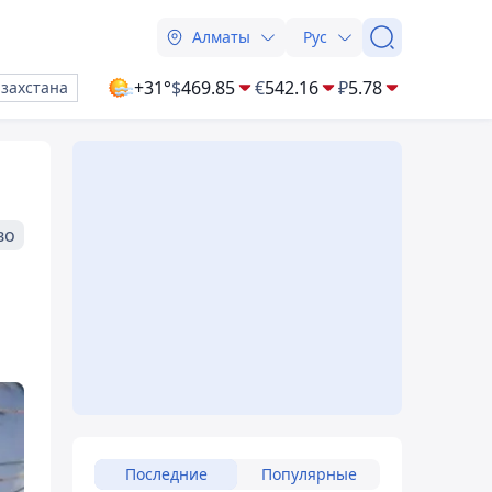
Алматы
Рус
+31°
$
469.85
€
542.16
₽
5.78
азахстана
во
Последние
Популярные