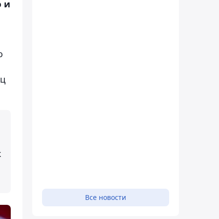
 и
о
иц
к
Все новости