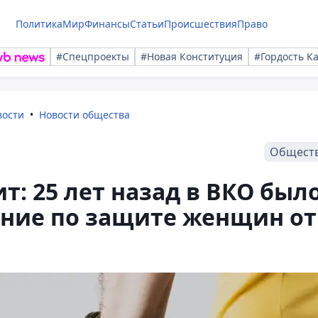
Политика
Мир
Финансы
Статьи
Происшествия
Право
#Спецпроекты
#Новая Конституция
#Гордость К
вости
Новости общества
Общест
т: 25 лет назад в ВКО был
ение по защите женщин от