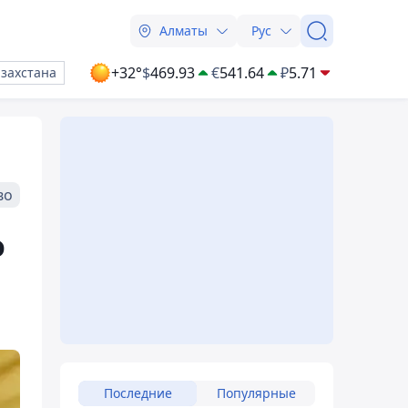
Алматы
Рус
+32°
$
469.93
€
541.64
₽
5.71
азахстана
во
о
Последние
Популярные