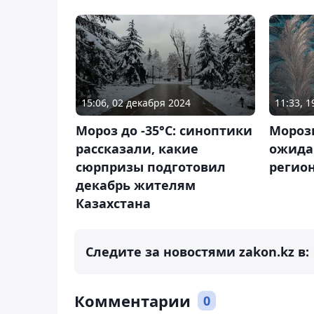
15:06, 02 декабря 2024
11:33, 
Мороз до -35°С: синоптики
Морозы
рассказали, какие
ожида
сюрпризы подготовил
регион
декабрь жителям
Казахстана
Следите за новостями zakon.kz в:
Комментарии
0