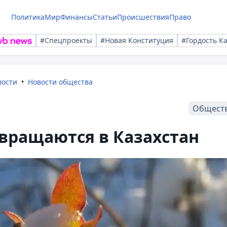
Политика
Мир
Финансы
Статьи
Происшествия
Право
#Спецпроекты
#Новая Конституция
#Гордость К
вости
Новости общества
Общест
звращаются в Казахстан