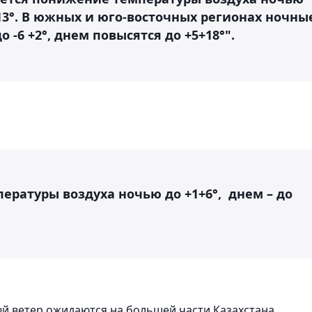
+13°. В южных и юго-восточных регионах ночны
 -6 +2°, днем повысятся до +5+18°".
ратуры воздуха ночью до +1+6°, днем – до
ый ветер ожидаются на большей части Казахстана