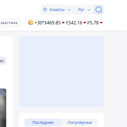
Алматы
Рус
+30°
$
469.85
€
542.16
₽
5.78
азахстана
во
Последние
Популярные