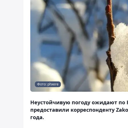
Фото: phxere
Неустойчивую погоду ожидают по К
предоставили корреспонденту Zakon
года.