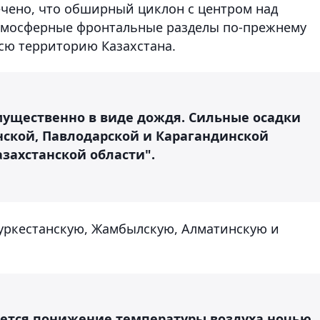
чено, что обширный циклон с центром над
атмосферные фронтальные разделы по-прежнему
сю территорию Казахстана.
мущественно в виде дождя. Сильные осадки
нской, Павлодарской и Карагандинской
азахстанской области".
уркестанскую, Жамбылскую, Алматинскую и
ается понижение температуры воздуха ночью