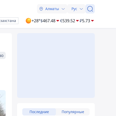
Алматы
Рус
+28°
$
467.48
€
539.52
₽
5.73
азахстана
во
Последние
Популярные