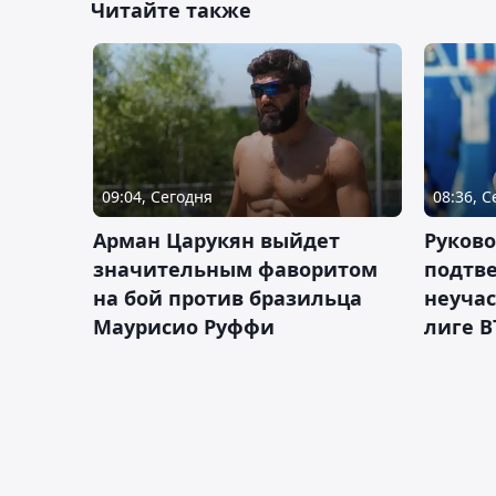
Читайте также
09:04, Сегодня
08:36, 
Арман Царукян выйдет
Руково
значительным фаворитом
подтве
на бой против бразильца
неучас
Маурисио Руффи
лиге В