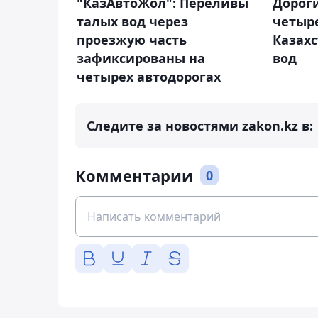
"КазАвтоЖол": Переливы
Дорог
талых вод через
четыре
проезжую часть
Казахс
зафиксированы на
вод
четырех автодорогах
Следите за новостями zakon.kz в:
Комментарии
0