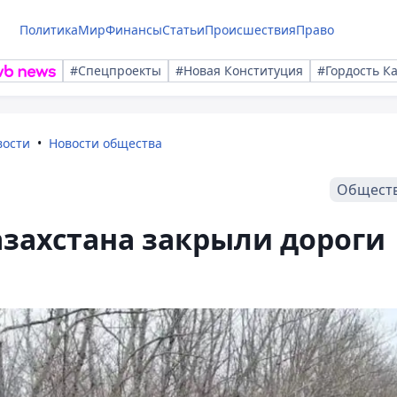
Политика
Мир
Финансы
Статьи
Происшествия
Право
#Спецпроекты
#Новая Конституция
#Гордость К
вости
Новости общества
Общест
азахстана закрыли дороги