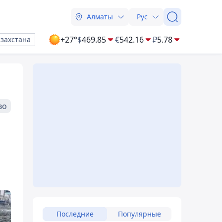
Алматы
Рус
+27°
$
469.85
€
542.16
₽
5.78
азахстана
во
Последние
Популярные