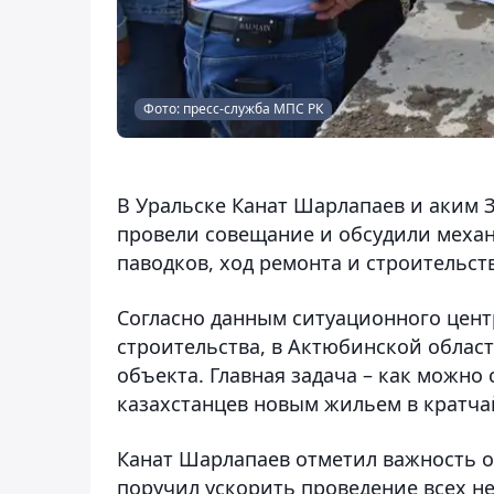
Фото: пресс-служба МПС РК
В Уральске Канат Шарлапаев и аким 
провели совещание и обсудили меха
паводков, ход ремонта и строительст
Согласно данным ситуационного цен
строительства, в Актюбинской област
объекта. Главная задача – как можно
казахстанцев новым жильем в кратча
Канат Шарлапаев отметил важность о
поручил ускорить проведение всех н