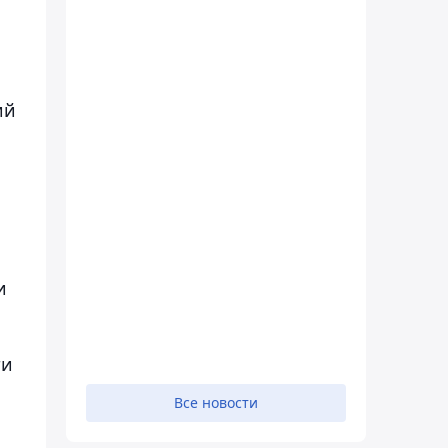
ий
и
ти
Все новости