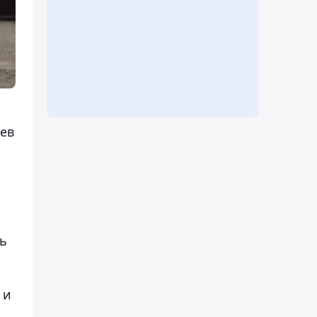
иев
ть
 и