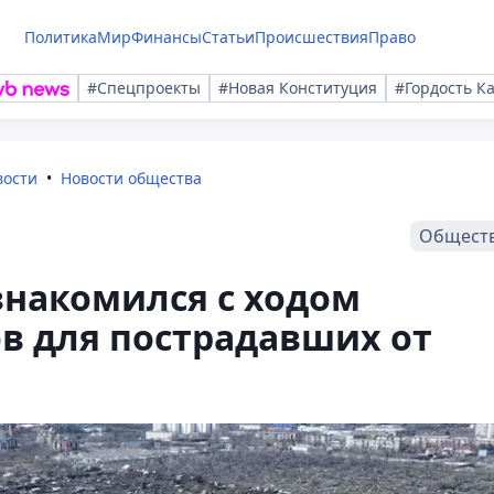
Политика
Мир
Финансы
Статьи
Происшествия
Право
#Спецпроекты
#Новая Конституция
#Гордость К
вости
Новости общества
Общест
знакомился с ходом
в для пострадавших от