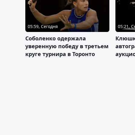
05:59, Сегодня
05:21, 
Соболенко одержала
Клюшк
уверенную победу в третьем
автог
круге турнира в Торонто
аукцио