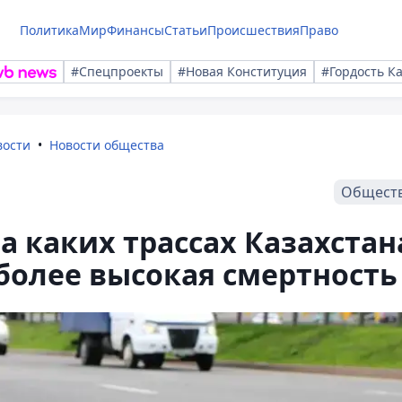
Политика
Мир
Финансы
Статьи
Происшествия
Право
#Спецпроекты
#Новая Конституция
#Гордость К
вости
Новости общества
Общест
а каких трассах Казахстан
более высокая смертность