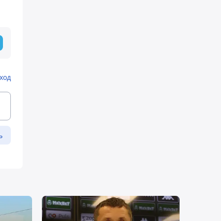
ход
ь