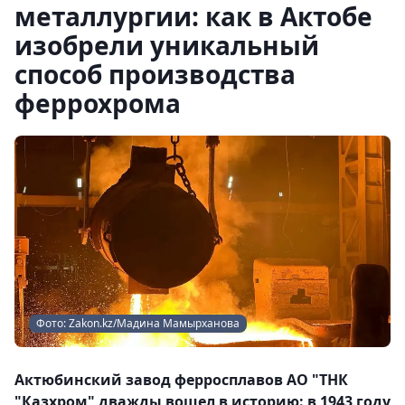
металлургии: как в Актобе
изобрели уникальный
способ производства
феррохрома
Фото: Zakon.kz/Мадина Мамырханова
Актюбинский завод ферросплавов АО "ТНК
"Казхром" дважды вошел в историю: в 1943 году