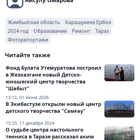
Айсулу Омарова
Жамбылская область
Карашукеев Ербол
2024 год
Образование
Ремонт
Тараз
Фоторепортажи
Читайте также
Фонд Булата Утемуратова построил
в Жезказгане новый Детско-
юношеский центр творчества
"Шабыт"
13:12, 01 июня 2026
В Экибастузе открыли новый центр
детского творчества "Самғау"
15:33, 17 декабря 2024
О судьбе центра настольного
тенниса в Таразе рассказал аким