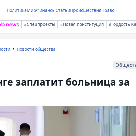
Политика
Мир
Финансы
Статьи
Происшествия
Право
#Спецпроекты
#Новая Конституция
#Гордость К
вости
Новости общества
Общест
ге заплатит больница за