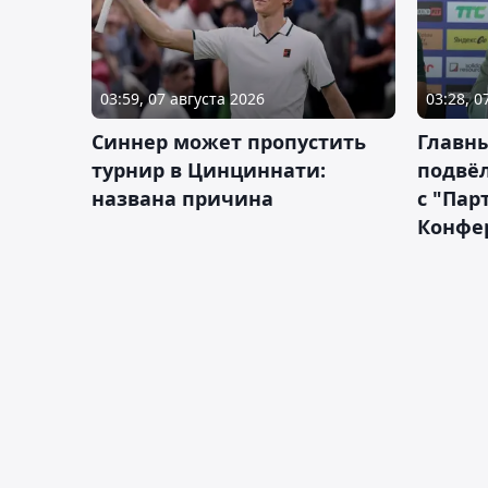
03:59, 07 августа 2026
03:28, 0
Синнер может пропустить
Главны
турнир в Цинциннати:
подвёл
названа причина
с "Пар
Конфе