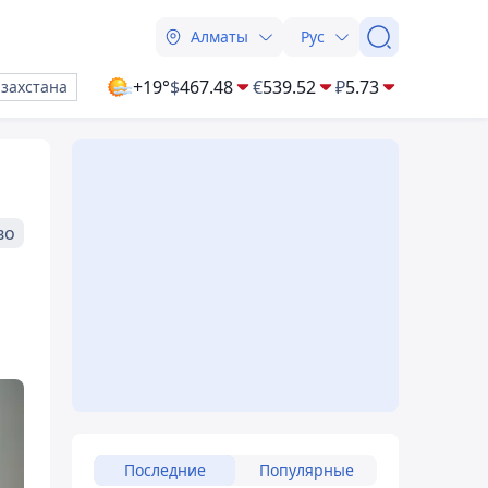
Алматы
Рус
+19°
$
467.48
€
539.52
₽
5.73
азахстана
во
Последние
Популярные