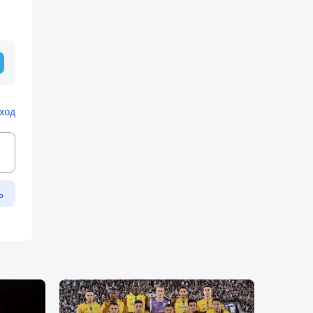
ход
ь