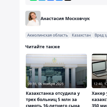
Анастасия Московчук
Акмолинская область
Казахстан
Вред 
Читайте также
09:16, 06 ноября 2025
12:40, 
Казахстанка отсудила у
Хакер 
трех больниц 5 млн за
казах
смерть 16-летнего сына
350 м