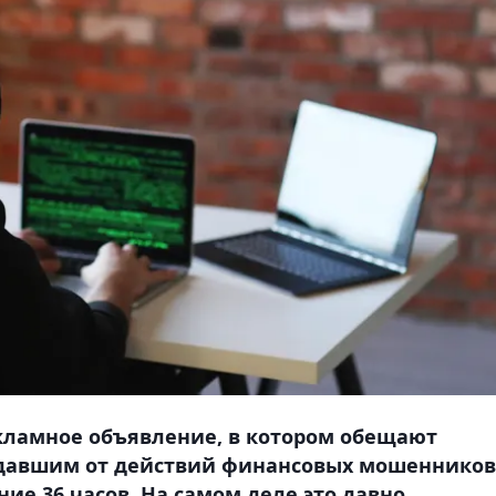
кламное объявление, в котором обещают
адавшим от действий финансовых мошенников
ие 36 часов. На самом деле это давно