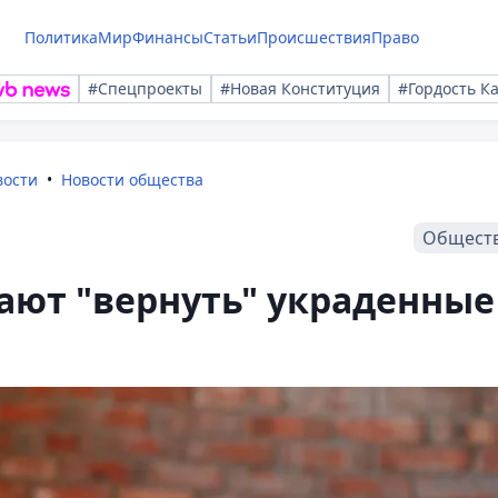
Политика
Мир
Финансы
Статьи
Происшествия
Право
#Спецпроекты
#Новая Конституция
#Гордость К
вости
Новости общества
Общест
ают "вернуть" украденные