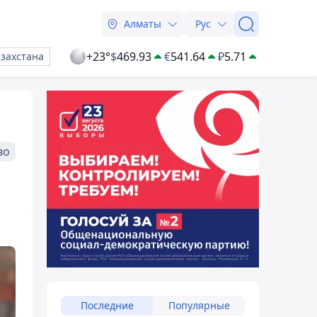
Алматы
Рус
+23°
$
469.93
€
541.64
₽
5.71
азахстана
во
Последние
Популярные