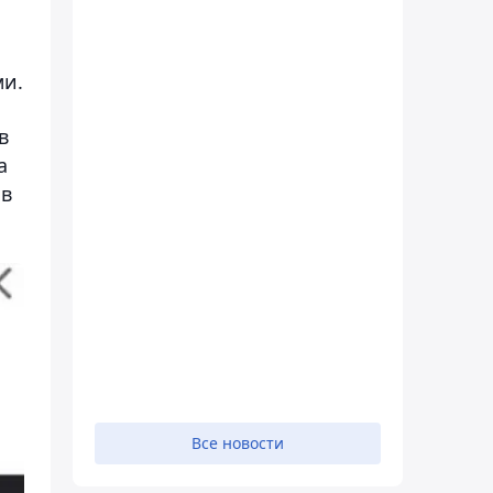
ми.
в
а
 в
Все новости