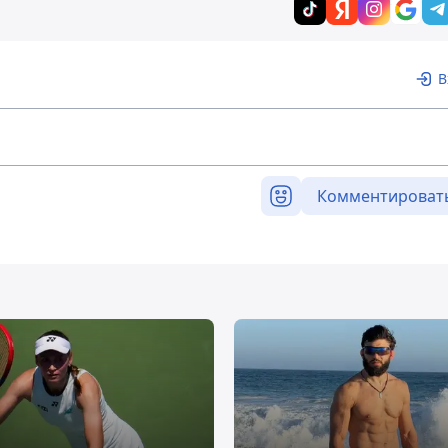
В
Комментироват