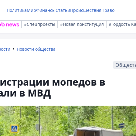
Политика
Мир
Финансы
Статьи
Происшествия
Право
#Спецпроекты
#Новая Конституция
#Гордость К
вости
Новости общества
Общест
гистрации мопедов в
зали в МВД