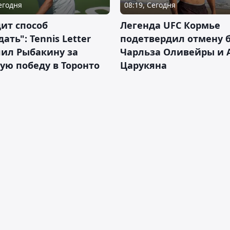
Сегодня
08:19, Сегодня
ит способ
Легенда UFC Кормье
ать": Tennis Letter
подетвердил отмену 
лил Рыбакину за
Чарльза Оливейры и 
ую победу в Торонто
Царукяна