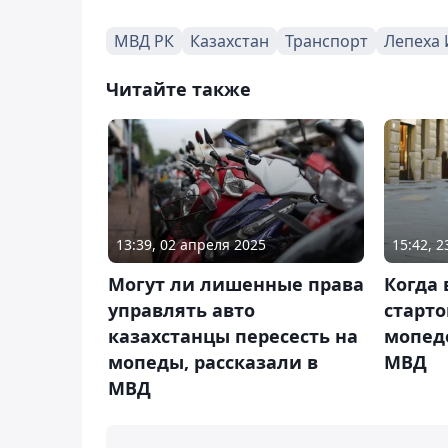
МВД РК
Казахстан
Транспорт
Лепеха 
Читайте также
13:39, 02 апреля 2025
15:42, 
Могут ли лишенные права
Когда 
управлять авто
старто
казахстанцы пересесть на
мопедо
мопеды, рассказали в
МВД
МВД