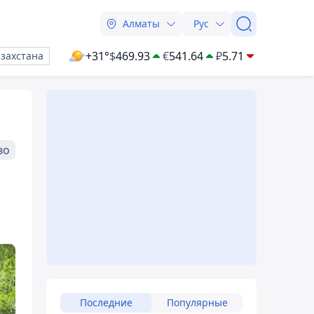
Алматы
Рус
+31°
$
469.93
€
541.64
₽
5.71
азахстана
во
Последние
Популярные