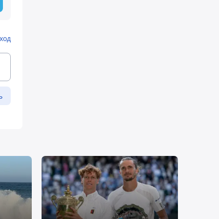
ход
ь