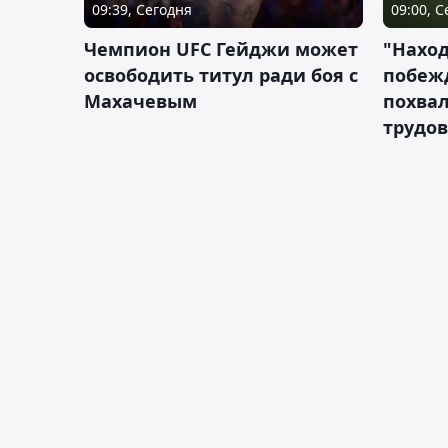
09:39, Сегодня
09:00, 
Чемпион UFC Гейджи может
"Наход
освободить титул ради боя с
побежд
Махачевым
похва
трудов