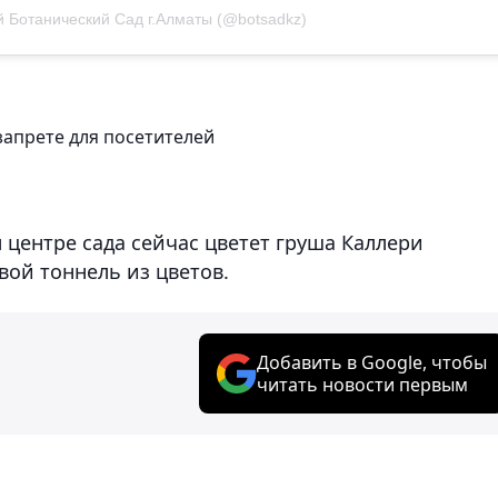
̆ Ботанический Сад г.Алматы (@botsadkz)
запрете для посетителей
м центре сада сейчас цветет груша Каллери
вой тоннель из цветов.
Добавить в Google, чтобы
читать новости первым