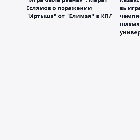
Еслямов о поражении
выигра
"Иртыша" от "Елимая" в КПЛ
чемпи
шахма
униве