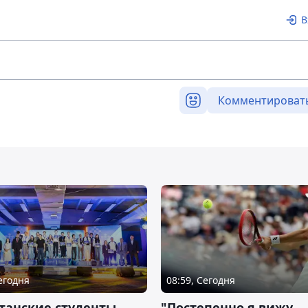
В
Комментироват
Сегодня
08:59, Сегодня
танские студенты
"Постепенно я вижу