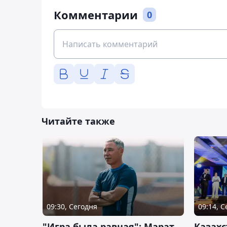
Комментарии
0
Читайте также
09:30, Сегодня
09:14, 
"Игра была равная": Марат
Казахс