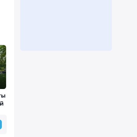
ты
ей