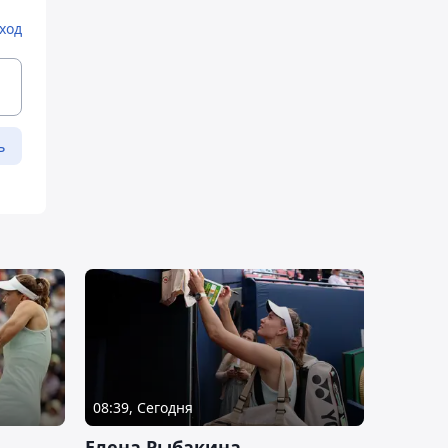
ход
ь
08:39, Сегодня
Елена Рыбакина