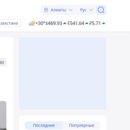
Алматы
Рус
+30°
$
469.93
€
541.64
₽
5.71
азахстана
во
Последние
Популярные