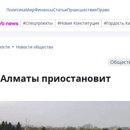
Политика
Мир
Финансы
Статьи
Происшествия
Право
#Спецпроекты
#Новая Конституция
#Гордость К
вости
Новости общества
Общест
в Алматы приостановит