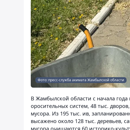
Фото: пресс-служба акимата Жамбылской области
В Жамбылской области с начала года 
оросительных систем, 48 тыс. дворов,
мусора. Из 195 тыс. ив, запланирован
высажено около 128 тыс. деревьев, са
мусора очищаются 60 историко-культ