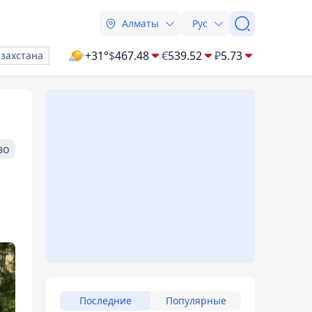
Алматы
Рус
+31°
$
467.48
€
539.52
₽
5.73
азахстана
во
Последние
Популярные