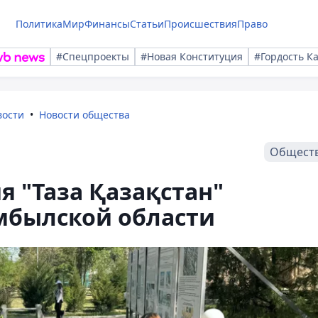
Политика
Мир
Финансы
Статьи
Происшествия
Право
#Спецпроекты
#Новая Конституция
#Гордость К
вости
Новости общества
Общест
я "Таза Қазақстан"
мбылской области