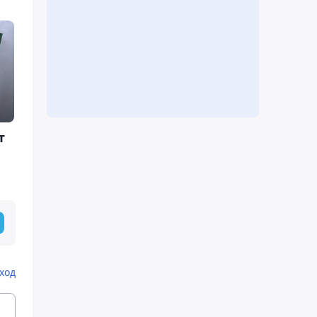
т
ход