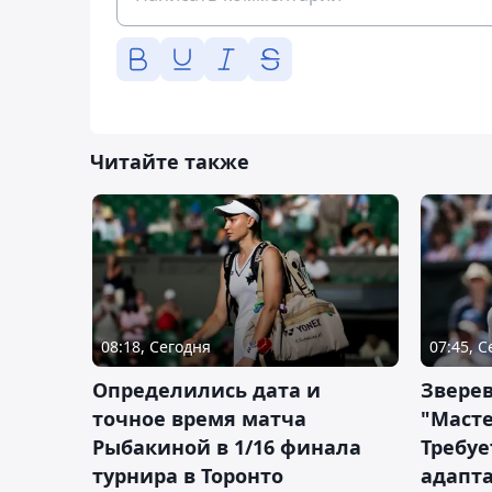
Читайте также
08:18, Сегодня
07:45, 
Определились дата и
Зверев
точное время матча
"Масте
Рыбакиной в 1/16 финала
Требуе
турнира в Торонто
адапт