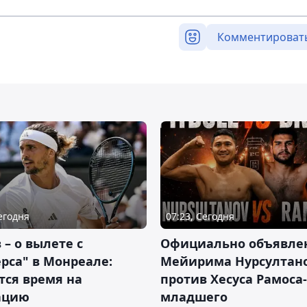
Комментироват
Сегодня
07:23, Сегодня
 – о вылете с
Официально объявле
рса" в Монреале:
Мейирима Нурсултан
тся время на
против Хесуса Рамоса-
ацию
младшего