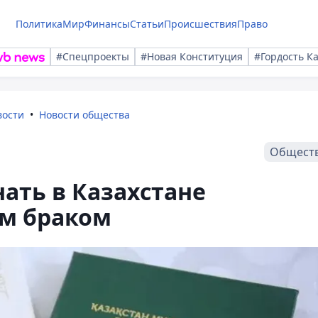
Политика
Мир
Финансы
Статьи
Происшествия
Право
#Спецпроекты
#Новая Конституция
#Гордость К
вости
Новости общества
Общест
нать в Казахстане
м браком