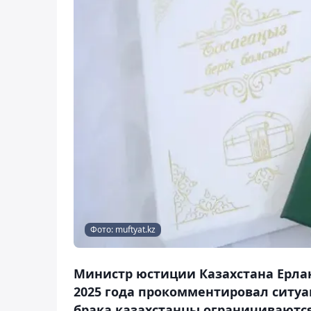
Фото: muftyat.kz
Министр юстиции Казахстана Ерлан
2025 года прокомментировал ситу
брака казахстанцы ограничиваютс