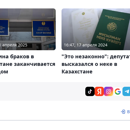
21 апреля 2025
16:47, 17 апреля 2024
на браков в
"Это незаконно": депута
тане заканчивается
высказался о неке в
дом
Казахстане
В