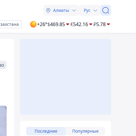
Алматы
Рус
+26°
$
469.85
€
542.16
₽
5.78
азахстана
во
Последние
Популярные