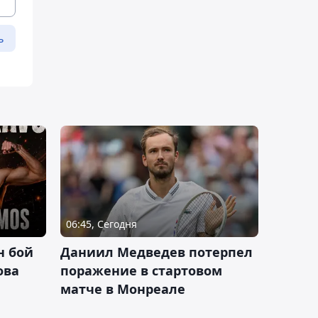
ь
06:45, Сегодня
н бой
Даниил Медведев потерпел
ова
поражение в стартовом
матче в Монреале