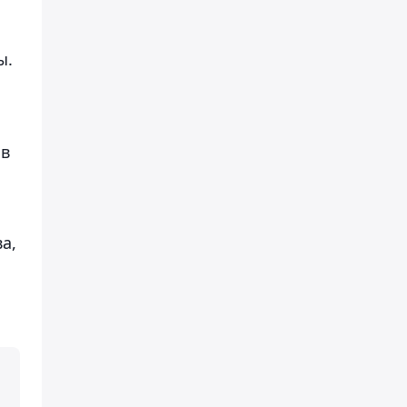
ы.
ав
а,