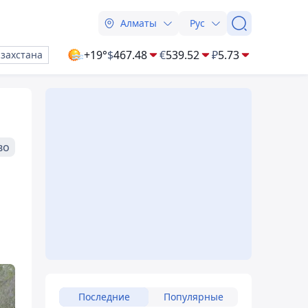
Алматы
Рус
+19°
$
467.48
€
539.52
₽
5.73
азахстана
во
Последние
Популярные