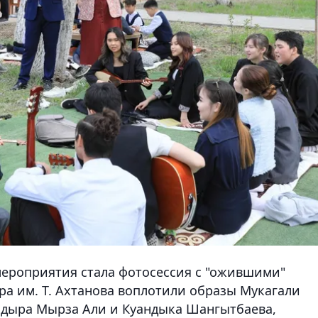
ероприятия стала фотосессия с "ожившими"
ра им. Т. Ахтанова воплотили образы Мукагали
адыра Мырза Али и Куандыка Шангытбаева,