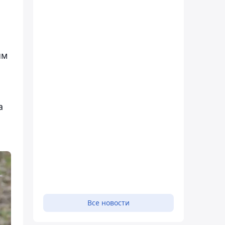
ым
а
Все новости