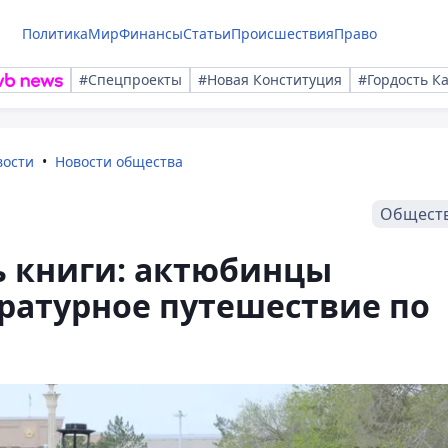
Политика
Мир
Финансы
Статьи
Происшествия
Право
#Спецпроекты
#Новая Конституция
#Гордость К
вости
Новости общества
Общест
 книги: актюбинцы
ратурное путешествие по