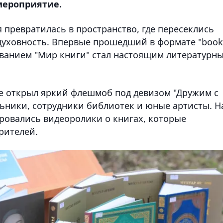
мероприятие.
я превратилась в пространство, где пересеклись
 духовность. Впервые прошедший в формате "book
званием "Мир книги" стал настоящим литературн
е открыл яркий флешмоб под девизом "Дружим с
льники, сотрудники библиотек и юные артисты. Н
ровались видеоролики о книгах, которые
рителей.