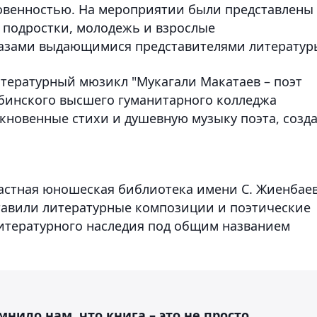
новенностью. На мероприятии были представлены
 подростки, молодежь и взрослые
разами выдающимися представителями литератур
тературный мюзикл "Мукагали Макатаев – поэт
юбинского высшего гуманитарного колледжа
кновенные стихи и душевную музыку поэта, созд
бластная юношеская библиотека имени С. Жиенбаев
тавили литературные композиции и поэтические
итературного наследия под общим названием
ило нам, что книга – это не просто