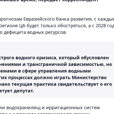
прогнозам Евразийского банка развития, с кажды
егионе ЦА будет только обостряться, а с 2028 го
го дефицита водных ресурсов.
острого водного кризиса, который обусловлен
нениями и трансграничной зависимостью, но
лемами в сфере управления водными
тих процессах должно играть Министерство
нако текущая практика свидетельствует о его
етует депутат.
ции водохранилищ и ирригационных систем
сти и с резкими задержками по срокам.