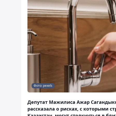
Фото: pexels
Депутат Мажилиса Ажар Сагандыков
рассказала о рисках, с которыми с
Казахстан, могут столкнуться в б