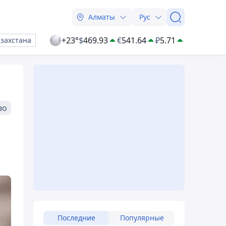
Алматы
Рус
+23°
$
469.93
€
541.64
₽
5.71
азахстана
во
Последние
Популярные