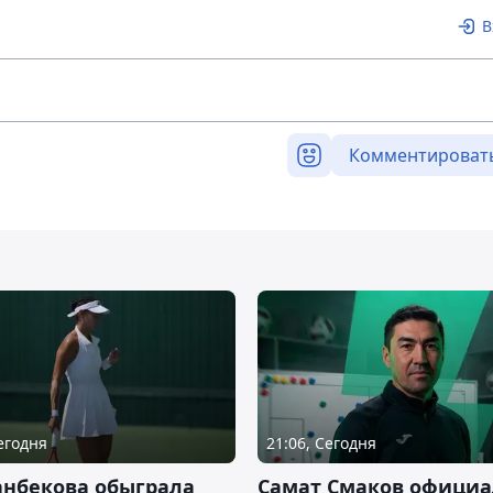
В
Комментироват
Сегодня
21:06, Сегодня
анбекова обыграла
Самат Смаков официа