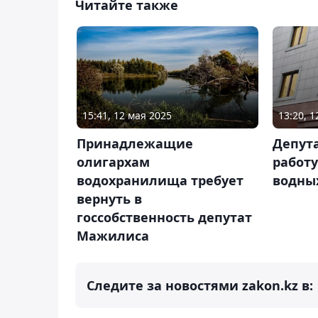
Читайте также
15:41, 12 мая 2025
13:20, 1
Принадлежащие
Депут
олигархам
работ
водохранилища требует
водных
вернуть в
госсобственность депутат
Мажилиса
Следите за новостями zakon.kz в: