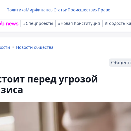
Политика
Мир
Финансы
Статьи
Происшествия
Право
#Спецпроекты
#Новая Конституция
#Гордость К
вости
Новости общества
Общест
стоит перед угрозой
изиса