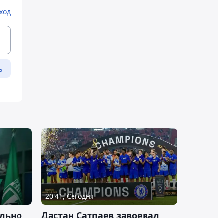
ход
ь
20:41, Сегодня
льно
Дастан Сатпаев завоевал