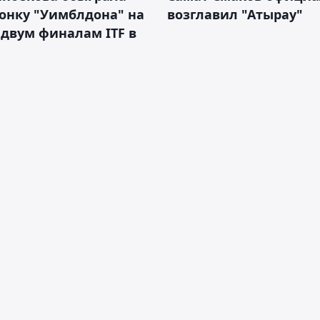
онку "Уимблдона" на
возглавил "Атырау"
 двум финалам ITF в