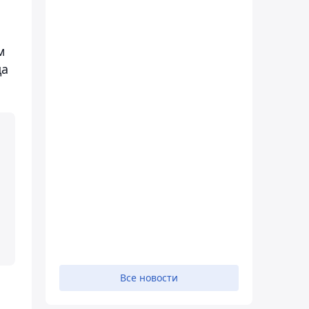
м
да
Все новости