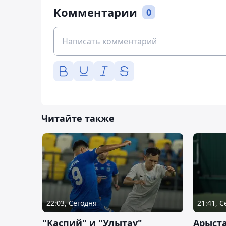
Комментарии
0
Читайте также
22:03, Сегодня
21:41, 
"Каспий" и "Улытау"
Арыст