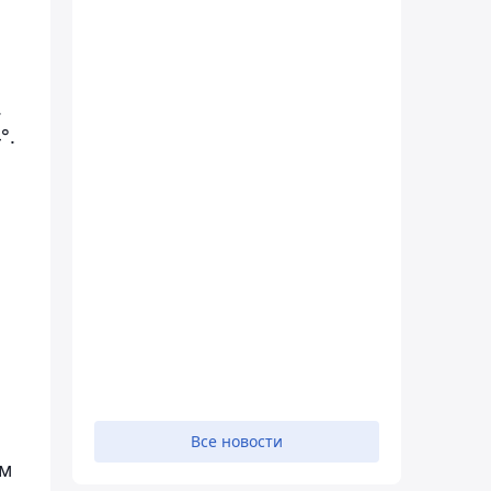
.
°.
Все новости
ем