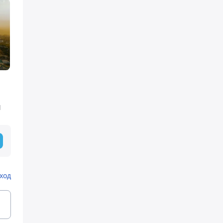
я
ход