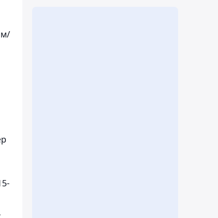
 м/
ер
15-
-