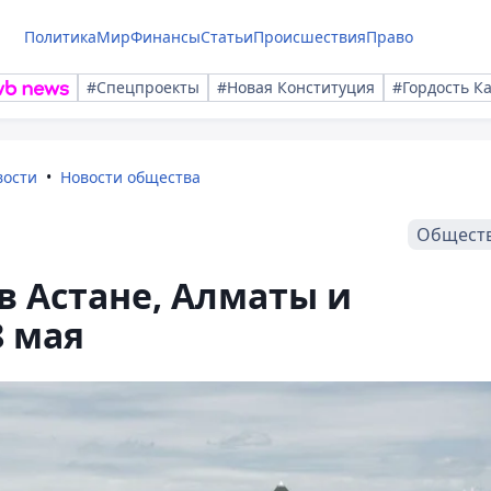
Политика
Мир
Финансы
Статьи
Происшествия
Право
#Спецпроекты
#Новая Конституция
#Гордость К
вости
Новости общества
Общест
в Астане, Алматы и
8 мая