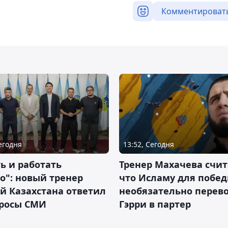
Комментироват
Сегодня
13:52, Сегодня
ь и работать
Тренер Махачева счит
о": новый тренер
что Исламу для побе
й Казахстана ответил
необязательно перев
просы СМИ
Гэрри в партер