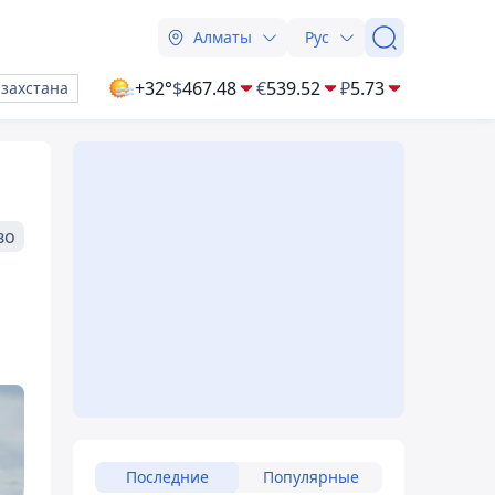
Алматы
Рус
+32°
$
467.48
€
539.52
₽
5.73
азахстана
во
Последние
Популярные