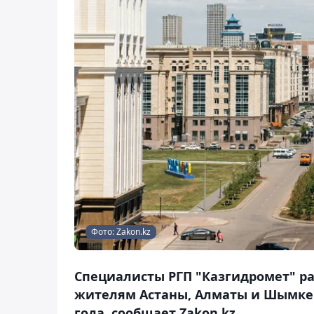
Фото: Zakon.kz
Специалисты РГП "Казгидромет" ра
жителям Астаны, Алматы и Шымкент
года, сообщает Zakon.kz.