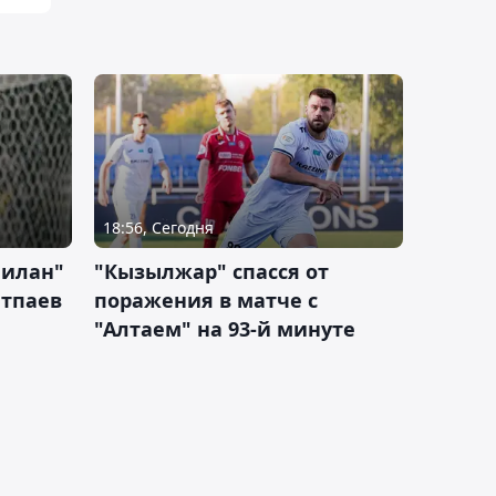
18:56, Сегодня
Милан"
"Кызылжар" спасся от
атпаев
поражения в матче с
"Алтаем" на 93-й минуте