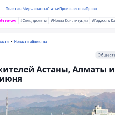
Политика
Мир
Финансы
Статьи
Происшествия
Право
#Спецпроекты
#Новая Конституция
#Гордость К
вости
Новости общества
Общест
жителей Астаны, Алматы и
 июня