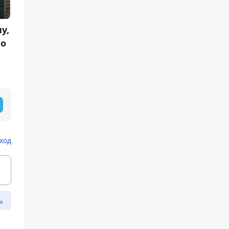
у,
по
ход
ь