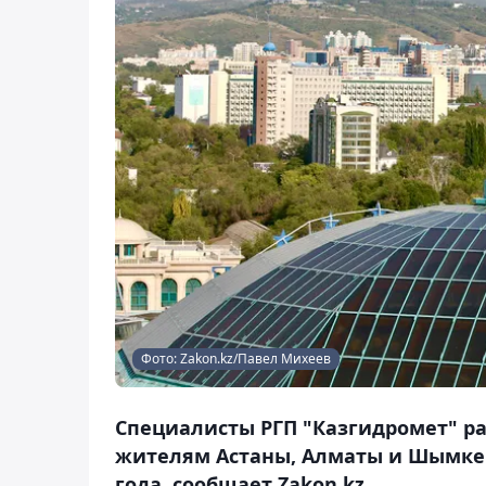
Фото: Zakon.kz/Павел Михеев
Специалисты РГП "Казгидромет" ра
жителям Астаны, Алматы и Шымкент
года, сообщает Zakon.kz.