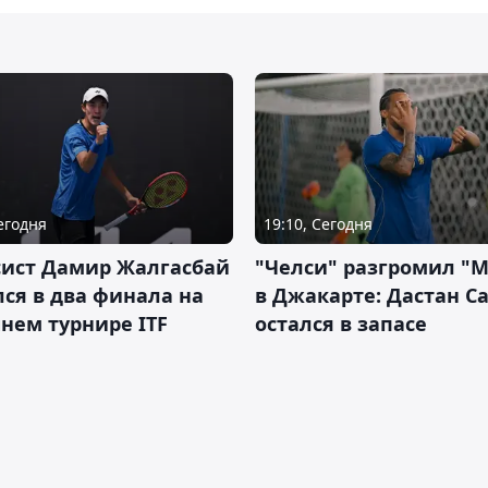
Сегодня
19:10, Сегодня
сист Дамир Жалгасбай
"Челси" разгромил "
ся в два финала на
в Джакарте: Дастан С
нем турнире ITF
остался в запасе