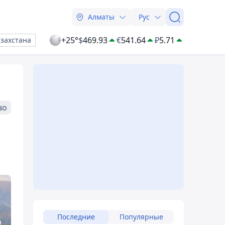
Алматы
Рус
+25°
$
469.93
€
541.64
₽
5.71
азахстана
во
Последние
Популярные