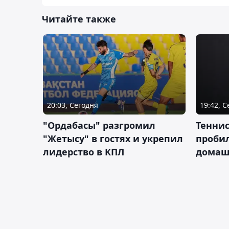
Читайте также
20:03, Сегодня
19:42, 
"Ордабасы" разгромил
Тенни
"Жетысу" в гостях и укрепил
пробил
лидерство в КПЛ
домаш