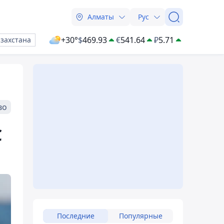
Алматы
Рус
+30°
$
469.93
€
541.64
₽
5.71
азахстана
во
C
Последние
Популярные