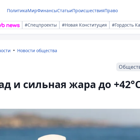
Политика
Мир
Финансы
Статьи
Происшествия
Право
#Спецпроекты
#Новая Конституция
#Гордость К
вости
Новости общества
Общест
ад и сильная жара до +42°