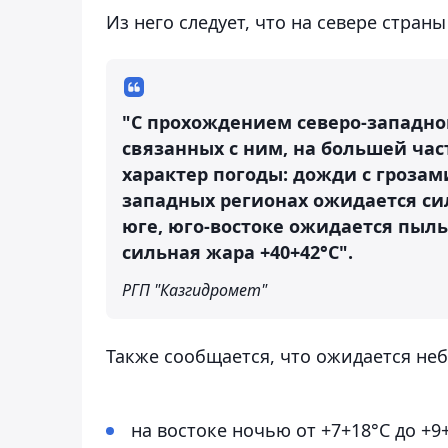
Из него следует, что на севере стран
"С прохождением северо-западно
связанных с ним, на большей ча
характер погоды: дожди с грозам
западных регионах ожидается си
юге, юго-востоке ожидается пыль
сильная жара +40+42°C".
РГП "Казгидромет"
Также сообщается, что ожидается н
на востоке ночью от +7+18°C до +9+