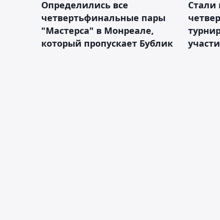
Определились все
Стали 
четвертьфинальные пары
четве
"Мастерса" в Монреале,
турнир
который пропускает Бублик
участ