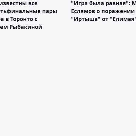
известны все
"Игра была равная": 
ртьфинальные пары
Еслямов о поражении
а в Торонто с
"Иртыша" от "Елимая"
ием Рыбакиной